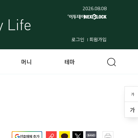
2026.08.08
로그인
회원가입
머니
테마
가
가
선호매체 추가