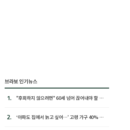
브라보 인기뉴스
1.
"후회하지 않으려면" 60세 넘어 끊어내야 할 사
람 1위
2.
‘아파도 집에서 늙고 싶어…’ 고령 가구 40% 노
후 주택이라 어...