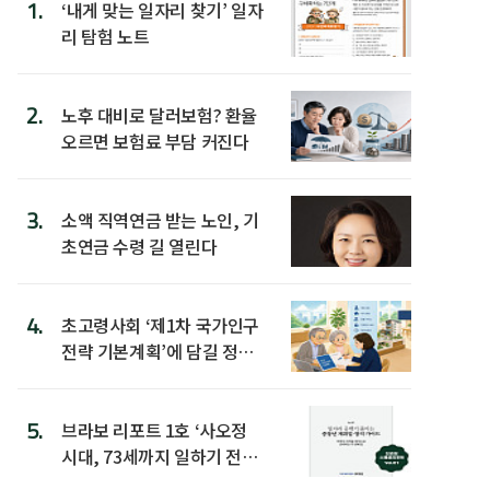
1.
‘내게 맞는 일자리 찾기’ 일자
리 탐험 노트
2.
노후 대비로 달러보험? 환율
오르면 보험료 부담 커진다
3.
소액 직역연금 받는 노인, 기
초연금 수령 길 열린다
4.
초고령사회 ‘제1차 국가인구
전략 기본계획’에 담길 정책
은
5.
브라보 리포트 1호 ‘사오정
시대, 73세까지 일하기 전략’
발간