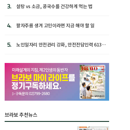
3.
설탕 vs 소금, 콩국수를 건강하게 먹는 법
4.
팔자주름 생겨 고민이라면 지금 해야 할 일
5.
노인일자리 안전관리 강화, 안전전담인력 613명
첫 배치
브라보 추천뉴스