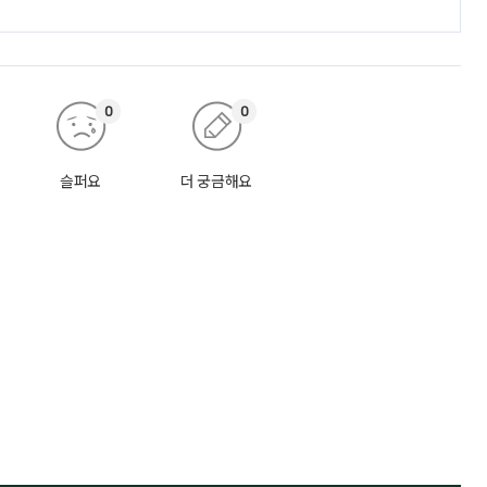
0
0
슬퍼요
더 궁금해요