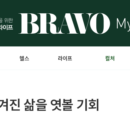
헬스
라이프
컬처
겨진 삶을 엿볼 기회