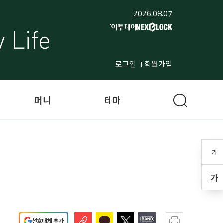
2026.08.07
로그인
회원가입
머니
테마
가
가
선호매체 추가