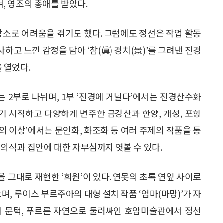
, 영조의 총애를 받았다.
상소로 어려움을 겪기도 했다. 그럼에도 정선은 작업 활동
고 느낀 감정을 담아 ‘참(眞) 경치(景)’를 그려낸 진경
 열었다.
전시는 2부로 나뉘며, 1부 ‘진경에 거닐다’에서는 진경산수화
리기 시작하고 다양하게 변주한 금강산과 한양, 개성, 포항
의 이상’에서는 문인화, 화조화 등 여러 주제의 작품을 통
인의식과 집안에 대한 자부심까지 엿볼 수 있다.
 그대로 재현한 ‘희원’이 있다. 연못의 초록 연잎 사이로
며, 루이스 부르주아의 대형 설치 작품 ‘엄마(마망)’가 자
의 문턱, 푸르른 자연으로 둘러싸인 호암미술관에서 정선