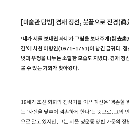
[미술관 탐방] 겸재 정선, 붓끝으로 진경(眞
‘내가 시를 보내면 자네가 그림을 보내주게(詩去畵來之
간’에 사천 이병연(1671~1751)이 남긴 글귀다
벗과 우정을 나누는 소탈한 모습도 지녔다. 겸재 정
볼 수 있는 기회가 찾아왔다.
18세기 조선 회화의 전성기를 이끈 정선은 ‘겸손할 겸
는 ‘자신을 낮추어 겸손하게 한다’는 뜻으로, 그의
으로 알고 있지만, 그는 서울 청운동 양반 가문의 