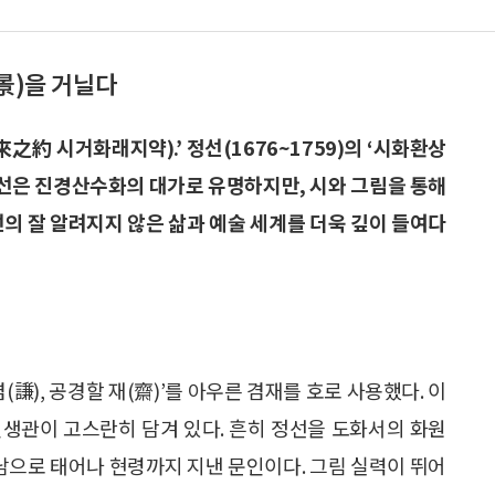
景)을 거닐다
約 시거화래지약).’ 정선(1676~1759)의 ‘시화환상
. 정선은 진경산수화의 대가로 유명하지만, 시와 그림을 통해
선의 잘 알려지지 않은 삶과 예술 세계를 더욱 깊이 들여다
(謙), 공경할 재(齋)’를 아우른 겸재를 호로 사용했다. 이
 인생관이 고스란히 담겨 있다. 흔히 정선을 도화서의 화원
장남으로 태어나 현령까지 지낸 문인이다. 그림 실력이 뛰어