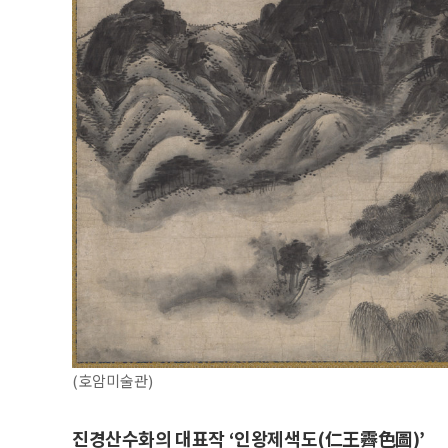
(호암미술관)
진경산수화의 대표작 ‘인왕제색도(仁王霽色圖)’