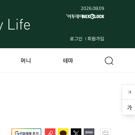
2026.08.09
로그인
회원가입
머니
테마
가
가
선호매체 추가