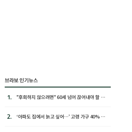
브라보 인기뉴스
1.
"후회하지 않으려면" 60세 넘어 끊어내야 할 사
람 1위
2.
‘아파도 집에서 늙고 싶어…’ 고령 가구 40% 노
후 주택이라 어...