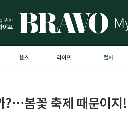
헬스
라이프
컬처
까?…봄꽃 축제 때문이지!