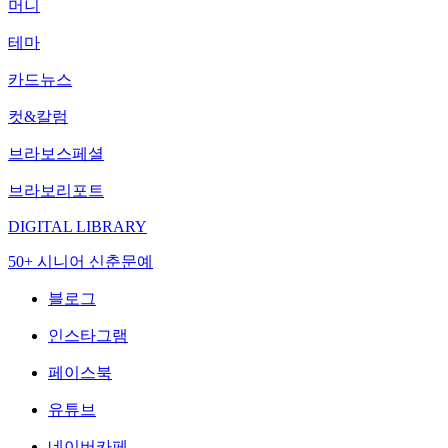
머니
테마
카드뉴스
컷&칼럼
브라보스페셜
브라보리포트
DIGITAL LIBRARY
50+ 시니어 신춘문예
블로그
인스타그램
페이스북
유튜브
네이버카페