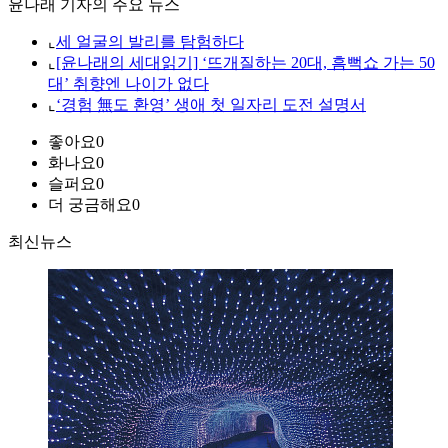
윤나래 기자의 주요 뉴스
⌞
세 얼굴의 발리를 탐험하다
⌞
[윤나래의 세대읽기] ‘뜨개질하는 20대, 흠뻑쇼 가는 50
대’ 취향엔 나이가 없다
⌞
‘경험 無도 환영’ 생애 첫 일자리 도전 설명서
좋아요
0
화나요
0
슬퍼요
0
더 궁금해요
0
최신뉴스