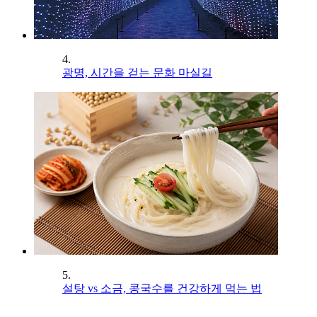
4.
광명, 시간을 걷는 문화 마실길
5.
설탕 vs 소금, 콩국수를 건강하게 먹는 법