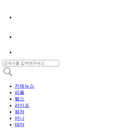
전체뉴스
피플
헬스
라이프
컬처
머니
테마