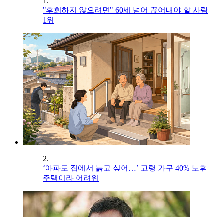
1.
"후회하지 않으려면" 60세 넘어 끊어내야 할 사람
1위
2.
‘아파도 집에서 늙고 싶어…’ 고령 가구 40% 노후
주택이라 어려워