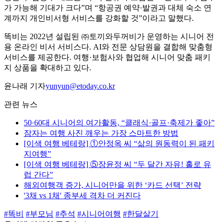
가 가능해 기대가 크다”며 “항공권 예약·발권과 대체 숙소 연
계까지 개인비서형 서비스를 강화할 것”이라고 말했다.
똑비는 2022년 설립된 ㈜토끼와두꺼비가 운영하는 시니어 전
용 온라인 비서 서비스다. AI와 전문 상담원을 결합해 맞춤형
서비스를 제공한다. 여행·보험사와 협업해 시니어 맞춤 패키
지 상품을 확대하고 있다.
윤나래 기자
yunyun@etoday.co.kr
관련 뉴스
50·60대 시니어의 여가활동, “클래식·골프·축제가 좋아”
잠자는 여행 사진 깨우는 가장 스마트한 방법
[이색 여행 베테랑] ①안정옥 씨 “삶의 원동력이 된 패키
지여행”
[이색 여행 베테랑] ⑤장윤정 씨 “두 달간 자유! 홀로 유
럽 간다”
해외여행객 증가, 시니어만을 위한 ‘카드 선택’ 전략
'3채 vs 1채' 종부세 격차 더 커진다
#똑비
#부모님
#추석
#시니어여행
#한달살기