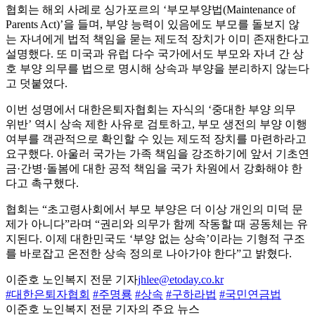
협회는 해외 사례로 싱가포르의 ‘부모부양법(Maintenance of
Parents Act)’을 들며, 부양 능력이 있음에도 부모를 돌보지 않
는 자녀에게 법적 책임을 묻는 제도적 장치가 이미 존재한다고
설명했다. 또 미국과 유럽 다수 국가에서도 부모와 자녀 간 상
호 부양 의무를 법으로 명시해 상속과 부양을 분리하지 않는다
고 덧붙였다.
이번 성명에서 대한은퇴자협회는 자식의 ‘중대한 부양 의무
위반’ 역시 상속 제한 사유로 검토하고, 부모 생전의 부양 이행
여부를 객관적으로 확인할 수 있는 제도적 장치를 마련하라고
요구했다. 아울러 국가는 가족 책임을 강조하기에 앞서 기초연
금·간병·돌봄에 대한 공적 책임을 국가 차원에서 강화해야 한
다고 촉구했다.
협회는 “초고령사회에서 부모 부양은 더 이상 개인의 미덕 문
제가 아니다”라며 “권리와 의무가 함께 작동할 때 공동체는 유
지된다. 이제 대한민국도 ‘부양 없는 상속’이라는 기형적 구조
를 바로잡고 온전한 상속 정의로 나아가야 한다”고 밝혔다.
이준호 노인복지 전문 기자
jhlee@etoday.co.kr
#대한은퇴자협회
#주명룡
#상속
#구하라법
#국민연금법
이준호 노인복지 전문 기자의 주요 뉴스