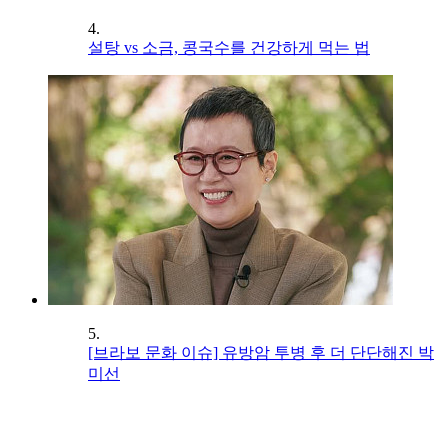
4.
설탕 vs 소금, 콩국수를 건강하게 먹는 법
5.
[브라보 문화 이슈] 유방암 투병 후 더 단단해진 박
미선