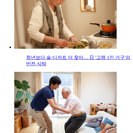
청년보다 술·디저트 더 찾아… 日 '고령 1인 가구'의
반전 식탁