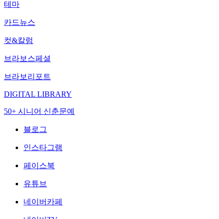
테마
카드뉴스
컷&칼럼
브라보스페셜
브라보리포트
DIGITAL LIBRARY
50+ 시니어 신춘문예
블로그
인스타그램
페이스북
유튜브
네이버카페