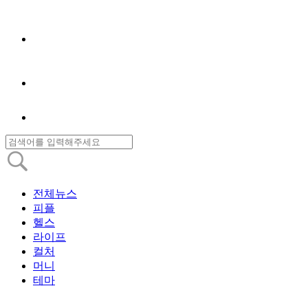
전체뉴스
피플
헬스
라이프
컬처
머니
테마