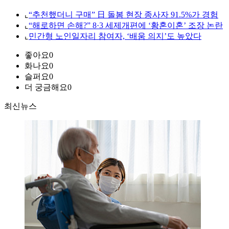
⌞
“추천했더니 구매” 日 돌봄 현장 종사자 91.5%가 경험
⌞
“해로하면 손해?” 8·3 세제개편에 ‘황혼이혼’ 조장 논란
⌞
민간형 노인일자리 참여자, ‘배움 의지’도 높았다
좋아요
0
화나요
0
슬퍼요
0
더 궁금해요
0
최신뉴스