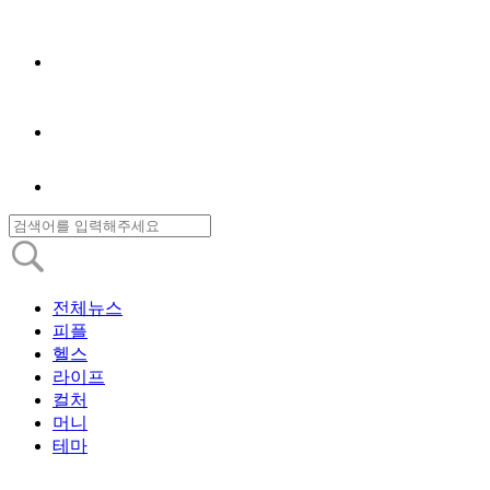
전체뉴스
피플
헬스
라이프
컬처
머니
테마