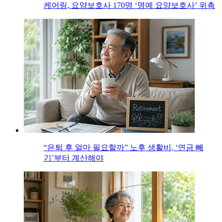
케어링, 요양보호사 170명 ‘명예 요양보호사’ 위촉
“은퇴 후 얼마 필요할까” 노후 생활비, ‘연금 빼
기’부터 계산해야