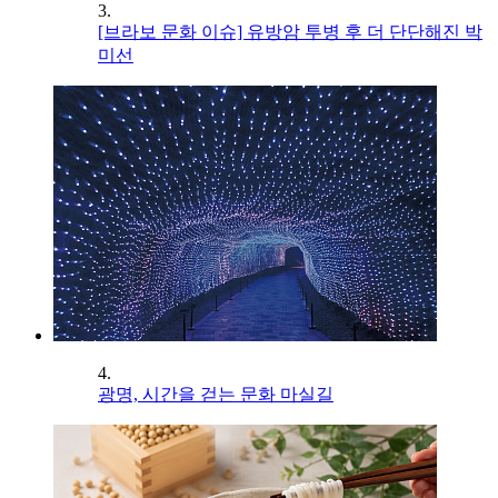
3.
[브라보 문화 이슈] 유방암 투병 후 더 단단해진 박
미선
4.
광명, 시간을 걷는 문화 마실길