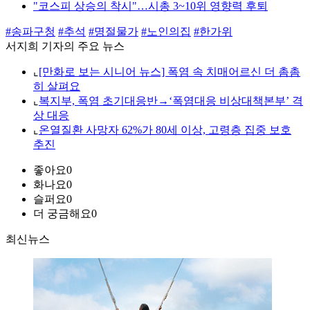
"코스피 상승의 착시"…시총 3~10위 영향력 후퇴
#송파구청
#추석
#명절물가
#노인의집
#한가위
서지희 기자의 주요 뉴스
⌞
[만화로 보는 시니어 뉴스] 폭염 속 치매어르신 더 촘촘
히 살펴요
⌞
복지부, 폭염 초기대응반→‘폭염대응 비상대책본부’ 격
상 대응
⌞
온열질환 사망자 62%가 80세 이상, 고령층 집중 보호
추진
좋아요
0
화나요
0
슬퍼요
0
더 궁금해요
0
최신뉴스