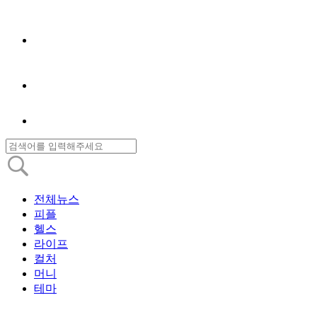
전체뉴스
피플
헬스
라이프
컬처
머니
테마