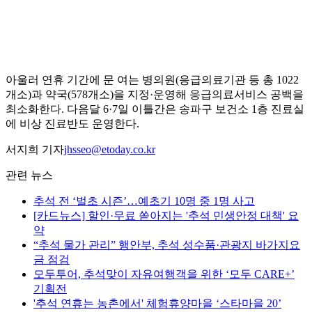
아울러 연휴 기간에 문 여는 병의원(응급의료기관 등 총 1022
개소)과 약국(578개소)을 지정·운영해 응급의료서비스 공백을
최소화한다. 다음달 6·7일 이틀간은 송파구 보건소 1층 진료실
에 비상 진료반도 운영한다.
서지희 기자
jhsseo@etoday.co.kr
관련 뉴스
추석 전 ‘벌초 시즌’…예초기 10명 중 1명 사고
[카드뉴스] 할인·무료 쏟아지는 '추석 민생안정 대책' 요
약
“추석 물가 관리” 행안부, 추석 성수품·관광지 바가지요
금 점검
모두투어, 추석맞이 자유여행객을 위한 ‘모두 CARE+’
기획전
'추석 연휴는 농촌에서' 체험휴양마을 ‘스타마을 20’