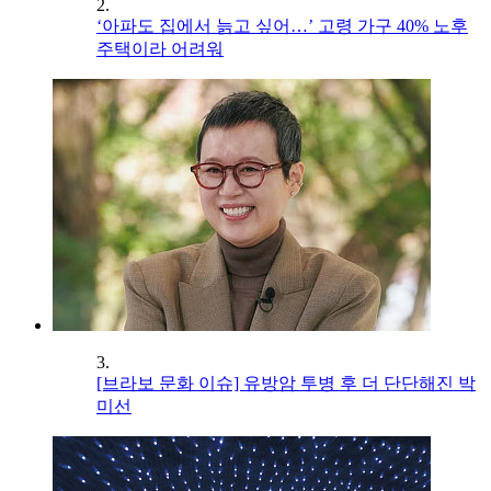
2.
‘아파도 집에서 늙고 싶어…’ 고령 가구 40% 노후
주택이라 어려워
3.
[브라보 문화 이슈] 유방암 투병 후 더 단단해진 박
미선