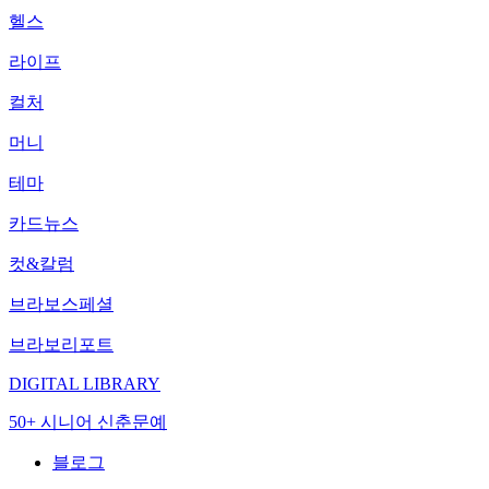
헬스
라이프
컬처
머니
테마
카드뉴스
컷&칼럼
브라보스페셜
브라보리포트
DIGITAL LIBRARY
50+ 시니어 신춘문예
블로그