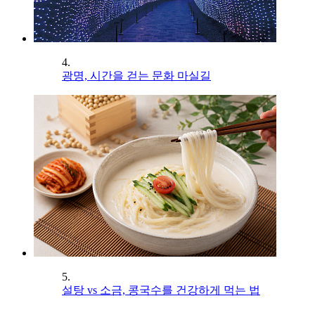
4.
광명, 시간을 걷는 문화 마실길
5.
설탕 vs 소금, 콩국수를 건강하게 먹는 법