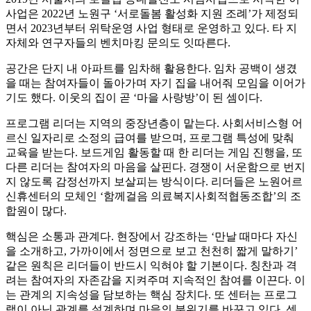
사업은 2022년 노원구 ‘서로돌봄 활성화 지원 조례’가 제정되
면서 2023년부터 위탁운영 사업 형태로 운영하고 있다. 타 지
자체와 연구자들의 벤치마킹 문의도 잇따른다.
공간은 단지 내 아파트를 임차해 활용한다. 임차 공백이 생겼
을 때는 참여자들이 돌아가며 자기 집을 내어줘 모임을 이어가
기도 했다. 이웃의 집이 곧 ‘마을 사랑방’이 된 셈이다.
프로그램 리더는 지역의 중장년층이 맡는다. 사회서비스형 어
르신 일자리로 소정의 급여를 받으며, 프로그램 특성에 맞춰
교육을 받는다. 보드게임 활동할 때 한 리더는 게임 진행을, 또
다른 리더는 참여자의 마음을 살핀다. 경쟁이 서운함으로 번지
지 않도록 감정선까지 보살피는 방식이다. 리더들은 노원어르
신휴센터의 모체인 ‘함께걸음 의료복지사회적협동조합’의 조
합원이 많다.
핵심은 소통과 관계다. 현장에서 강조하는 ‘만날 때마다 자신
을 소개하고, 가까이에서 정면으로 보고 천천히 짧게 말하기’
같은 원칙은 리더들이 반드시 익혀야 할 기본이다. 칭찬과 격
려는 참여자의 자존감을 지켜주며 지속적인 참여를 이끈다. 이
는 관계의 지속성을 담보하는 핵심 장치다. 또 센터는 프로그
램이 아닌 관계를 설계하며 마을의 분위기를 바꾸고 있다. 센