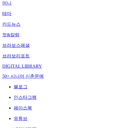
머니
테마
카드뉴스
컷&칼럼
브라보스페셜
브라보리포트
DIGITAL LIBRARY
50+ 시니어 신춘문예
블로그
인스타그램
페이스북
유튜브