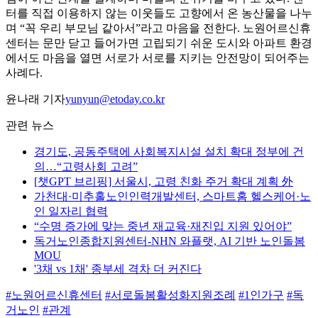
터를 직접 이용하지 않는 이웃들도 고향에서 온 농산물을 나누
며 “꼭 우리 부모님 같아서”라고 마음을 전한다. 노원어르신휴
센터는 문만 닫고 들어가면 고립되기 쉬운 도시와 아파트 환경
에서도 마음을 열면 서로가 서로를 지키는 안전망이 되어주는
사례다.
윤나래 기자
yunyun@etoday.co.kr
관련 뉴스
경기도, 공동주택에 사회복지시설 설치 확대 정부에 건
의…“고령사회 고려”
[챗GPT 브리핑] 서울시, 고령 친화 주거 확대 계획 外
가천대·미추홀노인인력개발센터, 스마트홈 헬스케어·노
인 일자리 협력
“수명 증가에 맞는 중년 재교육·재진입 지원 있어야”
독거노인종합지원센터-NHN 와플랫, AI 기반 노인돌봄
MOU
'3채 vs 1채' 종부세 격차 더 커진다
#노원어르신휴센터
#서로돌봄활성화지원조례
#1인가구
#독
거노인
#관계