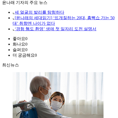
윤나래 기자의 주요 뉴스
⌞
세 얼굴의 발리를 탐험하다
⌞
[윤나래의 세대읽기] ‘뜨개질하는 20대, 흠뻑쇼 가는 50
대’ 취향엔 나이가 없다
⌞
‘경험 無도 환영’ 생애 첫 일자리 도전 설명서
좋아요
0
화나요
0
슬퍼요
0
더 궁금해요
0
최신뉴스