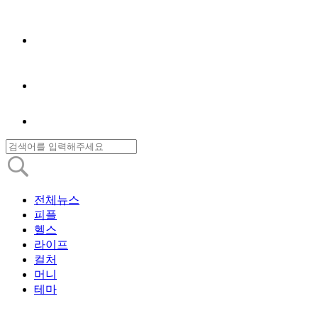
전체뉴스
피플
헬스
라이프
컬처
머니
테마