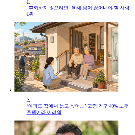
1.
"후회하지 않으려면" 60세 넘어 끊어내야 할 사람
1위
2.
‘아파도 집에서 늙고 싶어…’ 고령 가구 40% 노후
주택이라 어려워