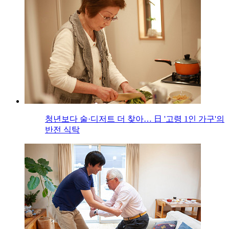
청년보다 술·디저트 더 찾아… 日 '고령 1인 가구'의
반전 식탁