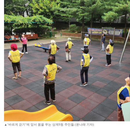
▲‘바르게 걷기’에 앞서 몸을 푸는 상계9동 주민들.(윤나래 기자)