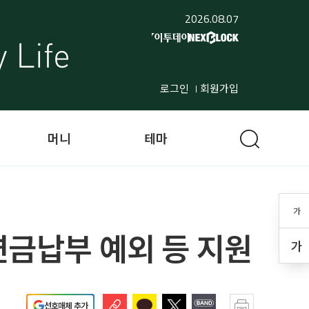
2026.08.07
로그인
회원가입
머니
테마
가
연금납부 예외 등 지원
가
선호매체 추가