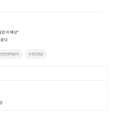
은 비 예상”
키운다
난안전대책본부
#국민연금
진
상