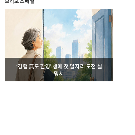
브라보 스페셜
‘경험 無도 환영’ 생애 첫 일자리 도전 설
명서