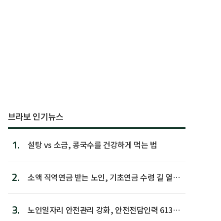
브라보 인기뉴스
1.
설탕 vs 소금, 콩국수를 건강하게 먹는 법
2.
소액 직역연금 받는 노인, 기초연금 수령 길 열린
다
3.
노인일자리 안전관리 강화, 안전전담인력 613명