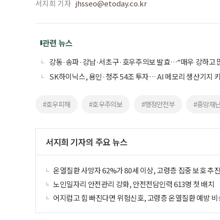
서지희 기자
jhsseo@etoday.co.kr
관련 뉴스
강동·송파·강남·서초구·호우주의보 발효…“매우 강하고 많
SK하이닉스, 용인·청주 54조 투자… AI 메모리 생산기지 
#호우피해
#호우주의보
#행정안전부
#중앙재
서지희 기자의 주요 뉴스
온열질환 사망자 62%가 80세 이상, 고령층 집중 보호 추
노인일자리 안전관리 강화, 안전전담인력 613명 첫 배치
어지럽고 힘 빠진다면 위험신호, 고령층 온열질환 예방 비