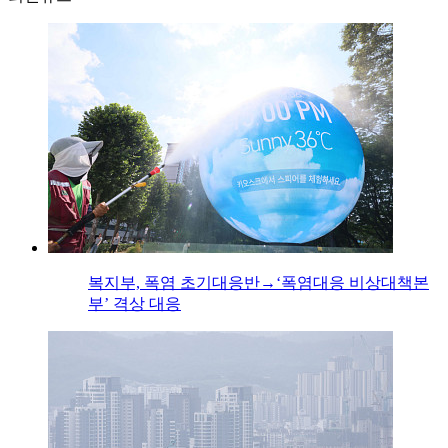
복지부, 폭염 초기대응반→‘폭염대응 비상대책본
부’ 격상 대응