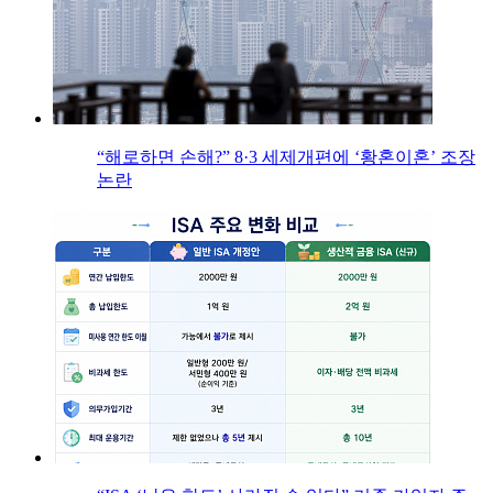
“해로하면 손해?” 8·3 세제개편에 ‘황혼이혼’ 조장
논란