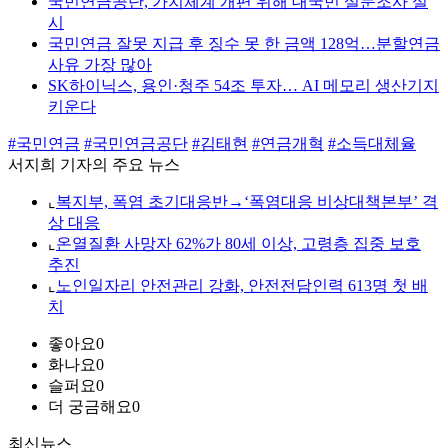
국민연금공단, 가치체계 개편 위해 대국민 설문조사 실
시
국민연금 잘못 지급 후 징수 못 한 금액 128억…분할연금
사유 가장 많아
SK하이닉스, 용인·청주 54조 투자… AI 메모리 생산기지
키운다
#국민연금
#국민연금공단
#김태현
#연금개혁
#소득대체율
서지희 기자의 주요 뉴스
⌞
복지부, 폭염 초기대응반→‘폭염대응 비상대책본부’ 격
상 대응
⌞
온열질환 사망자 62%가 80세 이상, 고령층 집중 보호
추진
⌞
노인일자리 안전관리 강화, 안전전담인력 613명 첫 배
치
좋아요
0
화나요
0
슬퍼요
0
더 궁금해요
0
최신뉴스