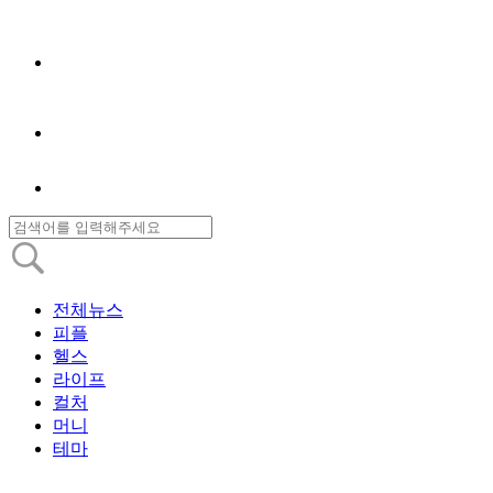
전체뉴스
피플
헬스
라이프
컬처
머니
테마