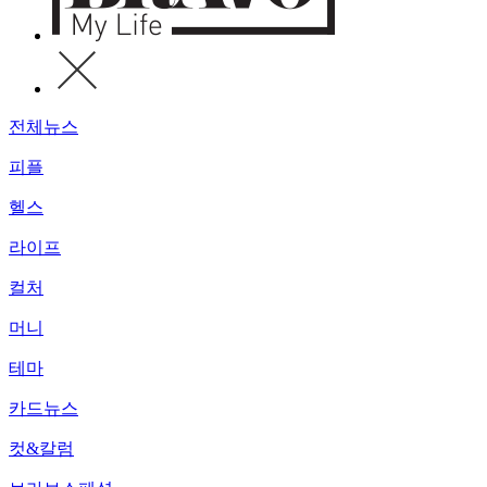
전체뉴스
피플
헬스
라이프
컬처
머니
테마
카드뉴스
컷&칼럼