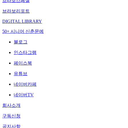
브라보스페셜
브라보리포트
DIGITAL LIBRARY
50+ 시니어 신춘문예
블로그
인스타그램
페이스북
유튜브
네이버카페
네이버TV
회사소개
구독신청
공지사항