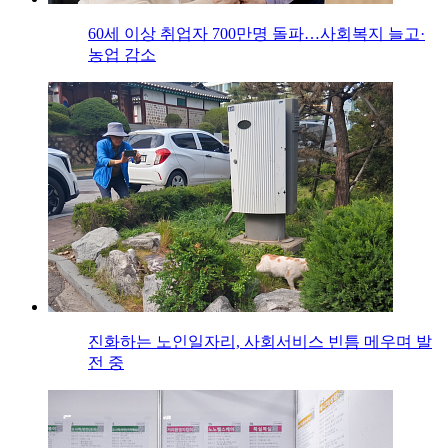
60세 이상 취업자 700만명 돌파…사회복지 늘고·
농업 감소
진화하는 노인일자리, 사회서비스 빈틈 메우며 발
전 중