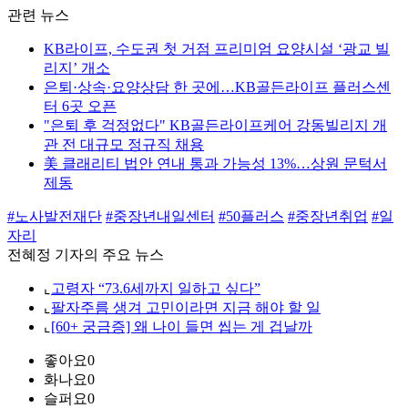
관련 뉴스
KB라이프, 수도권 첫 거점 프리미엄 요양시설 ‘광교 빌
리지’ 개소
은퇴·상속·요양상담 한 곳에…KB골든라이프 플러스센
터 6곳 오픈
"은퇴 후 걱정없다" KB골든라이프케어 강동빌리지 개
관 전 대규모 정규직 채용
美 클래리티 법안 연내 통과 가능성 13%…상원 문턱서
제동
#노사발전재단
#중장년내일센터
#50플러스
#중장년취업
#일
자리
전혜정 기자의 주요 뉴스
⌞
고령자 “73.6세까지 일하고 싶다”
⌞
팔자주름 생겨 고민이라면 지금 해야 할 일
⌞
[60+ 궁금증] 왜 나이 들면 씹는 게 겁날까
좋아요
0
화나요
0
슬퍼요
0