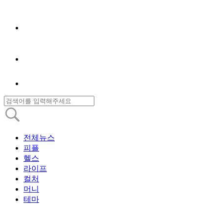
전체뉴스
피플
헬스
라이프
컬처
머니
테마