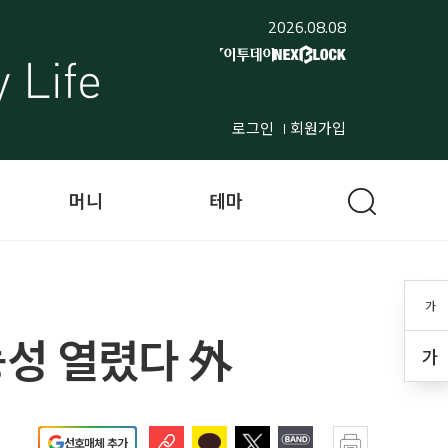
2026.08.08
로그인
회원가입
머니
테마
가
능성 열렸다 外
가
선호매체 추가