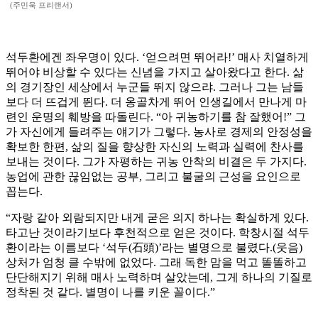
(주민욱 프리랜서)
석두환에겐 좌우명이 있다. ‘얻으려면 뛰어라!’ 매사 치열하게
뛰어야 비상할 수 있다는 신념을 가지고 살아왔다고 한다. 삶
의 경기장인 세상에서 누군들 뛰지 않으랴. 그러나 그는 남들
보다 더 뜨겁게 뛴다. 더 옹골차게 뛰어 인생길에서 만나게 마
련인 운명의 훼방을 따돌린다. “아 귀농하기를 참 잘했어!” 그
가 자신에게 들려주는 얘기가 그렇다. 농사로 경제의 안정성을
확보한 한편, 삶의 질을 향상한 자신의 노력과 실력에 찬사를
보내는 것이다. 그가 자평하는 귀농 안착의 비결은 두 가지다.
농업에 관한 끊임없는 공부, 그리고 불굴의 근성을 요인으로
꼽는다.
“자랑 같아 외람되지만 내게 굳은 의지 하나는 확실하게 있다.
타고난 것이라기보다 후천적으로 얻은 것이다. 학창시절 석두
환이라는 이름보다 ‘석두(石頭)’라는 별명으로 불렸다.(웃음)
상처가 엄청 클 수밖에 없었다. 그래 독한 맘을 먹고 똘똘하고
단단해지기 위해 매사 노력하며 살았는데, 그게 하나의 기질로
정착된 것 같다. 별명이 나를 키운 꼴이다.”