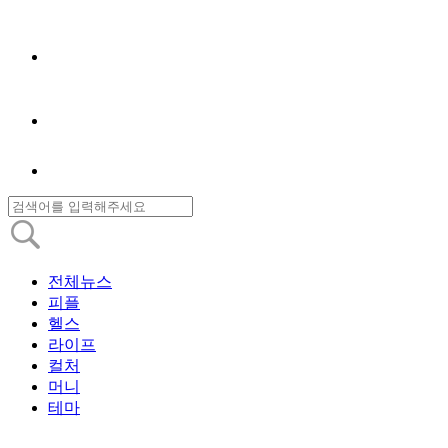
전체뉴스
피플
헬스
라이프
컬처
머니
테마