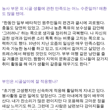
농사 부문 외 시골 생활에 관한 만족도는 어느 수준일까? 애환
도 많을 텐데.
“한동안 일부 배타적인 원주민들의 편견과 괄시에 괴로웠다.
충돌도 당연히 있었고. 그러나 농촌 특유의 보수성을 감안해
‘그러려니’ 하는 쪽으로 생각을 정리하고 극복했다. 나 자신의
급한 성격과 입바른 소리 툭툭 하는 버릇을 고치는 쪽으로 노
력하기도 했다. 10년이 지난 요즘의 일상은 매우 만족스럽다.
지속 가능한 농사를 하고 있고, 도시에서 짊어지고 살았던 스
트레스에서 해방된 것만도 어딘가. 부부 여행 같은 낭만을 즐
길 겨를은 없지만, 짬짬이 지역의 문화공간을 드나들며 갖가지
취미 활동을 해 여가 생활의 갈증을 채우기도 한다.”
부인은 시골살이에 잘 적응했나?
“초기엔 고생했지만 신속하게 적응해 활달하게 지내고 있다.
봉사활동 같은 일에도 앞장선다. 그런 아내에게 많이 배우며
산다. 내가 잔소리가 많은 편이지만 다 포용해줘 고마운 정을
새삼 느끼기도 하고. 그런데 그 사람은 남편보다 강아지들을