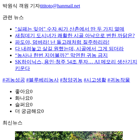
박원식 객원 기자
tititoto@hanmail.net
관련 뉴스
"실패는 잊어" 수자 씨가 산촌에서 딴 두 가지 열매
새침데기 도시녀가 쾌활한 시골 아낙으로 변한 까닭은?
파도야, 덤벼라! 난 돌고래처럼 질주하리라!
다 내려놓고 살길 원했는데, 시골에서 그게 되더라
“농사나 한번 지어볼까?" 막연한 귀농 금지
SK하이닉스, 용인·청주 54조 투자… AI 메모리 생산기지
키운다
#귀농성공
#블루베리농사
#청양귀농
#시고생활
#귀농작물
좋아요
0
화나요
0
슬퍼요
0
더 궁금해요
0
최신뉴스