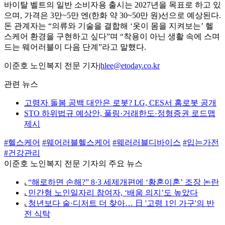
바이탈 벨트의 일반 소비자용 출시는 2027년을 목표로 하고 있
으며, 가격은 3만~5만 엔(한화 약 30~50만 원)선으로 예상된다.
돈 관계자는 “의류와 기술을 결합해 ‘옷이 몸을 지켜보는’ 헬
스케어 환경을 구현하고 싶다”며 “착용이 아닌 생활 속에 스며
드는 웨어러블이 다음 단계”라고 말했다.
이준호 노인복지 전문 기자
jhlee@etoday.co.kr
관련 뉴스
고령자 돌봄 공백 대안은 로봇? LG, CES서 홈로봇 공개
STO 하위법규 예상안, 풀링·거래한도·정형증권 로드맵
제시
#헬스케어
#웨어러블헬스케어
#웨러러블디바이스
#입는가전
#건강관리
이준호 노인복지 전문 기자의 주요 뉴스
⌞
“해로하면 손해?” 8·3 세제개편에 ‘황혼이혼’ 조장 논란
⌞
민간형 노인일자리 참여자, ‘배움 의지’도 높았다
⌞
청년보다 술·디저트 더 찾아… 日 '고령 1인 가구'의 반
전 식탁