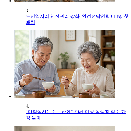
3.
노인일자리 안전관리 강화, 안전전담인력 613명 첫
배치
4.
“아침식사는 든든하게” 70세 이상 식생활 점수 가
장 높아