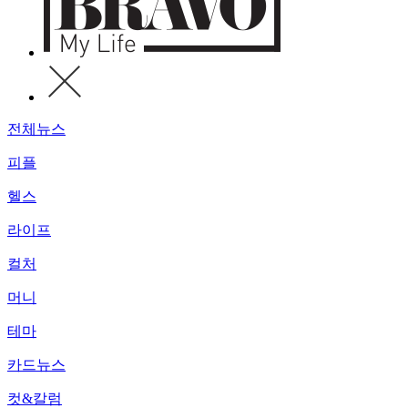
전체뉴스
피플
헬스
라이프
컬처
머니
테마
카드뉴스
컷&칼럼