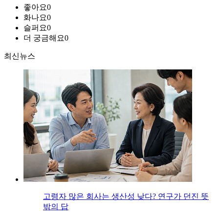
좋아요
0
화나요
0
슬퍼요
0
더 궁금해요
0
최신뉴스
고령자 많은 회사는 생산성 낮다? 연구가 던진 뜻
밖의 답