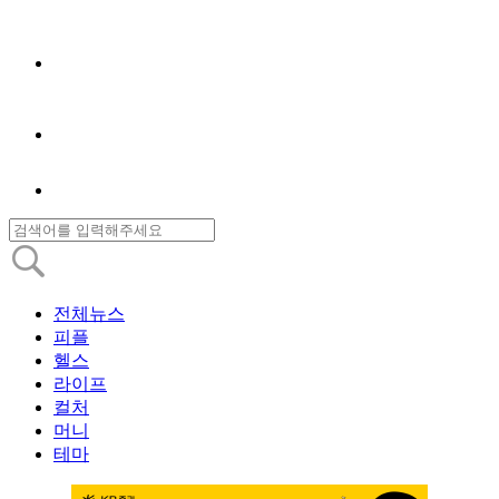
전체뉴스
피플
헬스
라이프
컬처
머니
테마