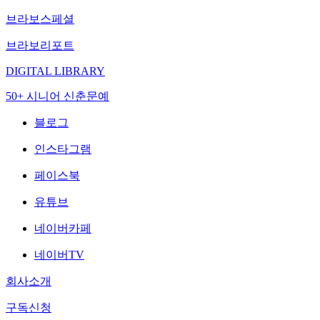
브라보스페셜
브라보리포트
DIGITAL LIBRARY
50+ 시니어 신춘문예
블로그
인스타그램
페이스북
유튜브
네이버카페
네이버TV
회사소개
구독신청