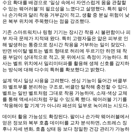
수요 확대를 배경으로 ‘일상 속에서 자연스럽게 몸을 관찰할
수 있는 웨어러블’의 필요성을 느꼈다고 설명했다. 특히 팔이
나 손가락과 달리 착용 거부감이 적고, 생활 중 분실 위험이 낮
은 복부 위치에 주목했다는 점을 강조했다.
기존 스마트워치나 링형 기기는 장시간 착용 시 불편함이나 피
부 자극 문제가 지적돼 왔다. 특히 고령자들은 얇은 피부로 인
해 발생하는 통증으로 장시간 착용을 거부하는 일이 잦았다.
반면 바이탈 벨트는 벨트 형태로 허리에 두르기만 하면 돼 착
용 부담이 상대적으로 적고, 옷 위에서도 측정이 가능하다. 회
사는 벨트 위치에서 밀리미터파를 활용해 생체 신호를 감지하
는 방식에 대해 다수의 특허를 확보했다고 밝혔다.
설계 역시 일상 사용을 고려했다. 센싱 기능이 들어간 버클부
와 벨트부를 분리하는 구조로, 버클만 탈착해 충전할 수 있다.
벨트는 일반 벨트처럼 그대로 착용 가능하며, 소재·색상 교체
를 통해 액세서리처럼 꾸밀 수 있도록 했다. 웨어러블 기기를
‘착용해야 할 기계’가 아니라 패션의 일부로 녹이려는 시도다.
데이터 활용 가능성도 확장된다. 팔이나 손가락 웨어러블에서
얻은 정보와 복부 호흡 데이터를 교차 분석하면, 스트레스 징
후나 자세 변화, 호흡 상태 등 보다 정밀한 건강 관리가 가능하