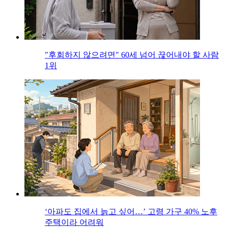
"후회하지 않으려면" 60세 넘어 끊어내야 할 사람
1위
‘아파도 집에서 늙고 싶어…’ 고령 가구 40% 노후
주택이라 어려워