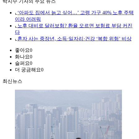
박지수 기자의 주요 뉴스
⌞
‘아파도 집에서 늙고 싶어…’ 고령 가구 40% 노후 주택
이라 어려워
⌞
노후 대비로 달러보험? 환율 오르면 보험료 부담 커진
다
⌞
혼자 사는 중장년, 소득·일자리·건강 ‘복합 위험’ 비상
좋아요
0
화나요
0
슬퍼요
0
더 궁금해요
0
최신뉴스