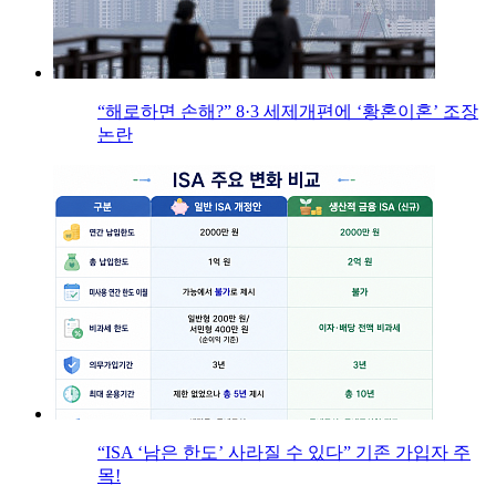
“해로하면 손해?” 8·3 세제개편에 ‘황혼이혼’ 조장
논란
“ISA ‘남은 한도’ 사라질 수 있다” 기존 가입자 주
목!