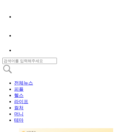
전체뉴스
피플
헬스
라이프
컬처
머니
테마