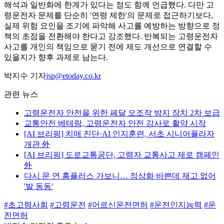
해석과 일반화에 한계가 있다는 점도 함께 언급했다. 다만 고
령운전자 문제를 단순히 '연령 제한'의 문제로 접근하기보다,
실제 위험 요인을 조기에 파악해 사고를 예방하는 방향으로 정
책의 초점을 전환해야 한다고 강조했다. 반복되는 고령운전자
사고를 개인의 책임으로 묻기 전에 제도 개선으로 연결할 수
있을지가 향후 과제로 남는다.
박지수 기자
jsp@etoday.co.kr
관련 뉴스
고령운전자 안전을 위한 페달 오조작 방지 장치 2차 보급
교통안전 베테랑, 고령운전자 안전 강사로 활약 시작
[AI 브리핑] 치매 진단·AI 인지훈련, 서초 시니어플라자
개관 外
[AI 브리핑] 도로교통공단, 고령자 교통사고 제로 캠페인
外
다시 문 연 홈플러스 가보니… 정상화 바쁜데 재고 없어
'발 동동'
#초고령사회
#고령운전
#어르신운전면허
#운전인지능력
#운
전면허