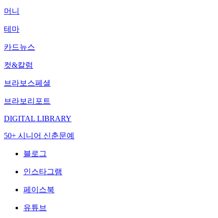
머니
테마
카드뉴스
컷&칼럼
브라보스페셜
브라보리포트
DIGITAL LIBRARY
50+ 시니어 신춘문예
블로그
인스타그램
페이스북
유튜브