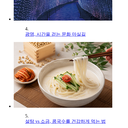
4.
광명, 시간을 걷는 문화 마실길
5.
설탕 vs 소금, 콩국수를 건강하게 먹는 법