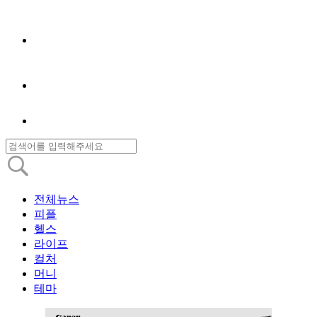
전체뉴스
피플
헬스
라이프
컬처
머니
테마