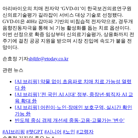
아리바이오의 치매 전자약 ‘GVD-01’이 한국보건의료연구원
신의료기술평가 길라잡이 서비스 대상 기술로 선정됐다.
GVD-01은 40Hz 감마파 기반의 비침습적 전자약으로, 경두개
음향진동자극을 통해 뇌 기능 활성화를 돕는 치료 옵션이다.
이번 선정으로 확증 임상부터 신의료기술평가, 상용화까지 전
주기에 걸친 공공 지원을 받으며 시장 진입에 속도가 붙을 전
망이다.
손효정 기자
shjlife@etoday.co.kr
관련 뉴스
[AI 브리핑] 약물 없이 초음파로 치매 치료 가능성 열렸
다 外
[AI 브리핑] '전 국민 AI 시대' 정부, 중장년·퇴직자 AI 교
육 확대 外
[AI 브리핑] 어린이·노인·장애인 보호구역, 실시간 확인
가능 外
반도체 중심 경제 개선세 중동·고용·고물가는 '변수'
#AI브리핑
#챗GPT
#시니어
#노인
#고령자