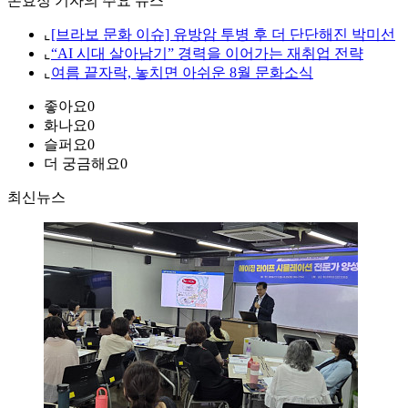
손효정 기자의 주요 뉴스
⌞
[브라보 문화 이슈] 유방암 투병 후 더 단단해진 박미선
⌞
“AI 시대 살아남기” 경력을 이어가는 재취업 전략
⌞
여름 끝자락, 놓치면 아쉬운 8월 문화소식
좋아요
0
화나요
0
슬퍼요
0
더 궁금해요
0
최신뉴스