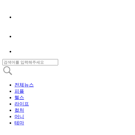
전체뉴스
피플
헬스
라이프
컬처
머니
테마