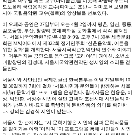
악원의 마누엘 메오 교수(바이올린)를 비롯해 파올라 부르니
모노폴리 국립음악원 교수(피아노), 조반나 다마토 비보발렌
시아 국립음악원 교수(첼로)의 앙상블을 선보였다.
이 오페라 공연은 27일부터 오는 4월 2일까지 평촌, 일산, 중동,
김포공항, 부산, 청량리 롯데백화점 문화홀에서 각각 펼쳐진
다. 서울시국악관현악단은 4월 8~9일 오후 7시 30분 세종문화
회관 M씨어터에서 제322회 정기연주회 ‘신춘음악회, 어른을
위한 동화’를 개최한다. 서울시국악관현악단의 연주와 이야기
가 어우러지는 공연으로 음악그룹 ‘고래야’의 권아신, 소년소
녀합창단의 김성태, 서울시국악관현악단 성시영의 소리를 곁
들인다.
서울시와 사단법인 국제펜클럽 한국본부는 이달 27일부터 10
월 30일까지 7회에 걸쳐 ‘서울시민과 문인들이 함께하는 서울
시(詩) 문학기행’ 프로그램을 운영한다. 참가자들은 한용운, 이
상, 박인환, 서정주 시인이 살던 고택과 조선시대 시인들의 자
취가 남은 시비·묘지를 탐방하며 문학작품의 의미를 확인한
다. 강의는 김경식 시인이 맡는다.
서울시 한 관계자는 “시 문학기행은 시인의 삶과 문학작품들
을 알아가는 여행”이라며 “이 프로그램을 통해 시민들이 시인