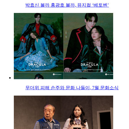
박효신 볼까 홍광호 볼까, 뮤지컬 ‘베토벤’
무더위 피해 손주와 문화 나들이, 7월 문화소식