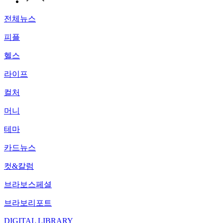
전체뉴스
피플
헬스
라이프
컬처
머니
테마
카드뉴스
컷&칼럼
브라보스페셜
브라보리포트
DIGITAL LIBRARY