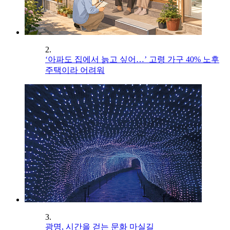
2.
‘아파도 집에서 늙고 싶어…’ 고령 가구 40% 노후
주택이라 어려워
3.
광명, 시간을 걷는 문화 마실길