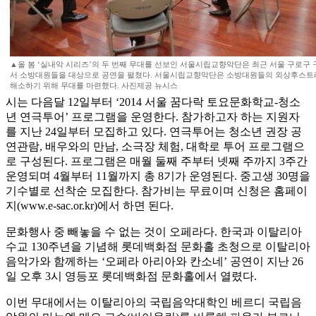
▲올 봄 ‘실내악 시리즈’의 두 번째 무대를 선보인 서울시립교향악단은 최근 서울 구로구
서 소방대원들을 대상으로 공연을 펼쳤다. 서울시립교향악단은 소방대원들의 외상후스트레
해소하기 위해 무대를 마련했다. 사진제공 뉴시스
시는 다음달 12일부터 ‘2014 서울 꿈다락 토요문화학교-청소
년 연극투어’ 프로그램을 운영한다. 참가하고자 하는 지원자
를 지난 24일부터 모집하고 있다. 연극투어는 청소년 권장 공
연관람, 배우와의 만남, 소극장 체험, 대학로 투어 프로그램으
로 구성된다. 프로그램은 매월 둘째 주부터 넷째 주까지 3주간
운영되며 4월부터 11월까지 총 8기가 운영된다. 중고생 30명을
기수별로 선착순 모집한다. 참가비는 무료이며 신청은 홈페이
지(www.e-sac.or.kr)에서 하면 된다.
문화행사 중 빼놓을 수 없는 것이 오페라다. 한국과 이탈리아
수교 130주년을 기념해 롯데백화점 문화홀 초청으로 이탈리아
음악가와 함께하는 ‘오페라 아리아와 칸소네’ 공연이 지난 26
일 오후 3시 영등포 롯데백화점 문화홀에서 열렸다.
이번 무대에서는 이탈리아의 국립음악대학인 베르디 국립음