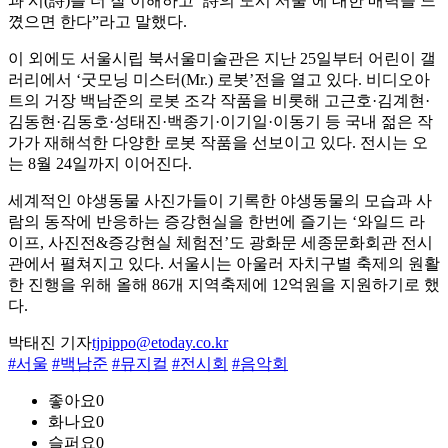
과 시(詩)를 더 잘 이해하고 ‘詩의 도시 서울’에 대한 매력을 느
꼈으면 한다”라고 말했다.
이 외에도 서울시립 북서울미술관은 지난 25일부터 어린이 갤
러리에서 ‘굿모닝 미스터(Mr.) 로봇’전을 열고 있다. 비디오아
트의 거장 백남준의 로봇 조각 작품을 비롯해 고근호·김계현·
김동현·김동호·성태진·백종기·이기일·이동기 등 국내 젊은 작
가가 재해석한 다양한 로봇 작품을 선보이고 있다. 전시는 오
는 8월 24일까지 이어진다.
세계적인 야생동물 사진가들이 기록한 야생동물의 모습과 사
람의 동작에 반응하는 증강현실을 한번에 즐기는 ‘와일드 라
이프, 사진전&증강현실 체험전’도 광화문 세종문화회관 전시
관에서 펼쳐지고 있다. 서울시는 아울러 자치구별 축제의 원활
한 진행을 위해 올해 86개 지역축제에 12억원을 지원하기로 했
다.
박태진 기자
tjpippo@etoday.co.kr
#서울
#백남준
#뮤지컬
#전시회
#음악회
좋아요
0
화나요
0
슬퍼요
0