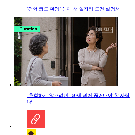
‘경험 無도 환영’ 생애 첫 일자리 도전 설명서
"후회하지 않으려면" 60세 넘어 끊어내야 할 사람
1위