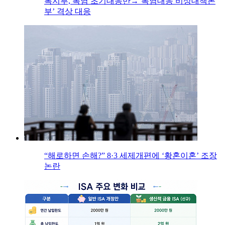
복지부, 폭염 초기대응반→‘폭염대응 비상대책본
부’ 격상 대응
“해로하면 손해?” 8·3 세제개편에 ‘황혼이혼’ 조장
논란