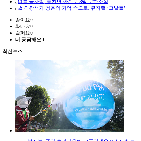
⌞
여름 끝자락, 놓치면 아쉬운 8월 문화소식
⌞
故 김광석과 청춘의 기억 속으로, 뮤지컬 ‘그날들’
좋아요
0
화나요
0
슬퍼요
0
더 궁금해요
0
최신뉴스