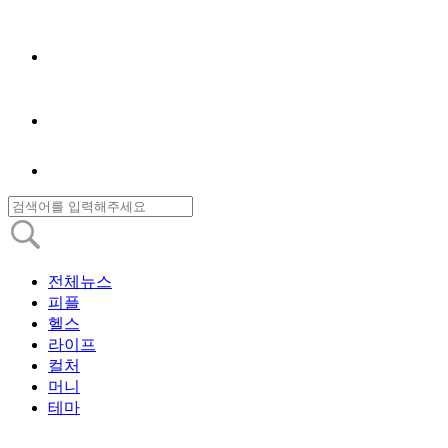
전체뉴스
피플
헬스
라이프
컬처
머니
테마