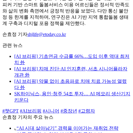
피커 기반 스마트 돌봄서비스 이용 어르신들은 정서적 만족도
와 삶의 변화 측면에서 긍정적 반응을 보였다. 다만 통신 불안
정 등 한계를 지적하며, 연구진은 AI 기반 지역 통합돌봄 생태
계 구축과 디지털 포용 정책을 제안했다.
손효정 기자
shjlife@etoday.co.kr
관련 뉴스
[AI 브리핑] 기초연금 수급률 66%…도입 이후 역대 최저
치 外
[AI 브리핑] 치매 진단·AI 인지훈련, 서초 시니어플라자
개관 外
[AI 브리핑] 약물 없이 초음파로 치매 치료 가능성 열렸
다 外
SK하이닉스, 용인·청주 54조 투자… AI 메모리 생산기지
키운다
#챗GPT
#AI브리핑
#시니어
#중장년
#고령자
손효정 기자의 주요 뉴스
⌞
“AI 시대 살아남기” 경력을 이어가는 재취업 전략