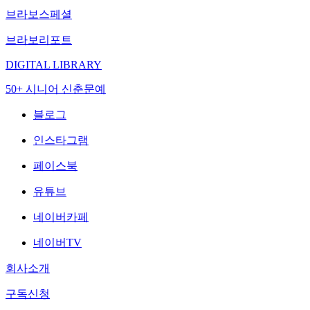
브라보스페셜
브라보리포트
DIGITAL LIBRARY
50+ 시니어 신춘문예
블로그
인스타그램
페이스북
유튜브
네이버카페
네이버TV
회사소개
구독신청