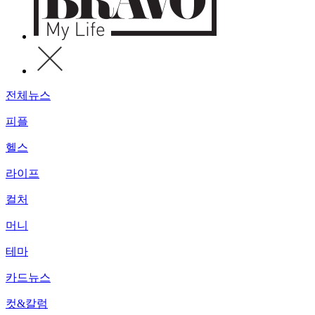
전체뉴스
피플
헬스
라이프
컬처
머니
테마
카드뉴스
컷&칼럼