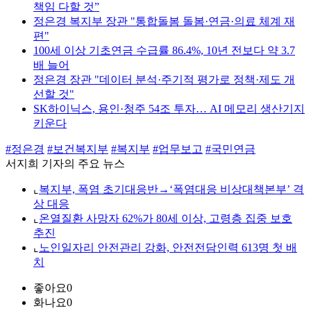
책임 다할 것”
정은경 복지부 장관 "통합돌봄 돌봄·연금·의료 체계 재
편"
100세 이상 기초연금 수급률 86.4%, 10년 전보다 약 3.7
배 늘어
정은경 장관 "데이터 분석·주기적 평가로 정책·제도 개
선할 것"
SK하이닉스, 용인·청주 54조 투자… AI 메모리 생산기지
키운다
#정은경
#보건복지부
#복지부
#업무보고
#국민연금
서지희 기자의 주요 뉴스
⌞
복지부, 폭염 초기대응반→‘폭염대응 비상대책본부’ 격
상 대응
⌞
온열질환 사망자 62%가 80세 이상, 고령층 집중 보호
추진
⌞
노인일자리 안전관리 강화, 안전전담인력 613명 첫 배
치
좋아요
0
화나요
0