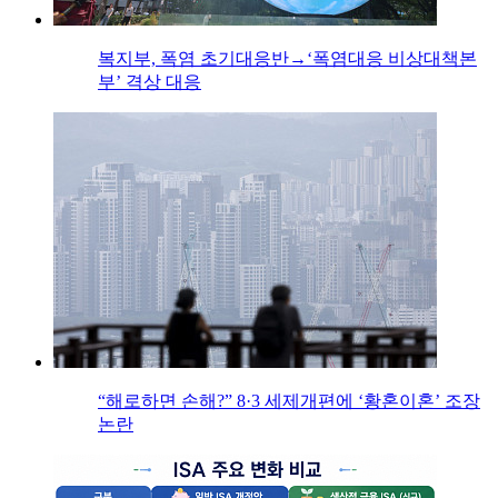
복지부, 폭염 초기대응반→‘폭염대응 비상대책본
부’ 격상 대응
“해로하면 손해?” 8·3 세제개편에 ‘황혼이혼’ 조장
논란