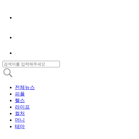
전체뉴스
피플
헬스
라이프
컬처
머니
테마