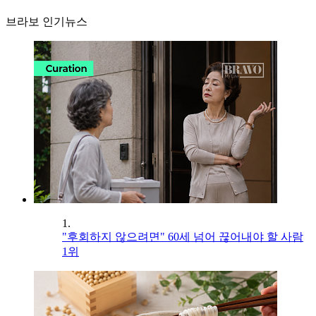
브라보 인기뉴스
1.
"후회하지 않으려면" 60세 넘어 끊어내야 할 사람
1위