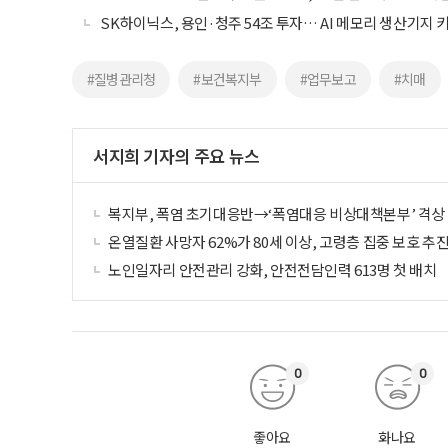
SK하이닉스, 용인·청주 54조 투자… AI 메모리 생산기지 
#질병관리청
#보건복지부
#업무보고
#치매
서지희 기자의 주요 뉴스
복지부, 폭염 초기대응반→‘폭염대응 비상대책본부’ 격상
온열질환 사망자 62%가 80세 이상, 고령층 집중 보호 추
노인일자리 안전관리 강화, 안전전담인력 613명 첫 배치
0
0
좋아요
화나요