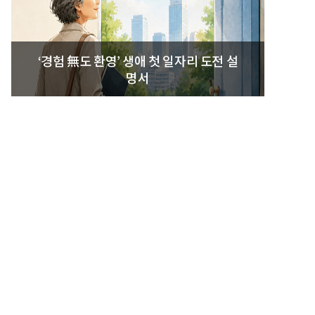
‘경험 無도 환영’ 생애 첫 일자리 도전 설
명서