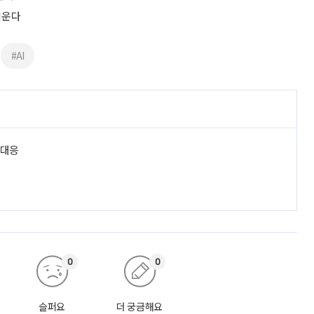
키운다
#AI
 대응
진
0
0
슬퍼요
더 궁금해요