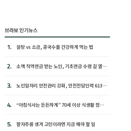
브라보 인기뉴스
1.
설탕 vs 소금, 콩국수를 건강하게 먹는 법
2.
소액 직역연금 받는 노인, 기초연금 수령 길 열린
다
3.
노인일자리 안전관리 강화, 안전전담인력 613명
첫 배치
4.
“아침식사는 든든하게” 70세 이상 식생활 점수
가장 높아
5.
팔자주름 생겨 고민이라면 지금 해야 할 일