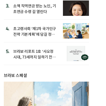
3.
소액 직역연금 받는 노인, 기
초연금 수령 길 열린다
4.
초고령사회 ‘제1차 국가인구
전략 기본계획’에 담길 정책
은
5.
브라보 리포트 1호 ‘사오정
시대, 73세까지 일하기 전략’
발간
브라보 스페셜