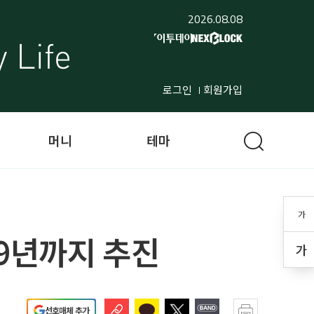
2026.08.08
로그인
회원가입
머니
테마
가
29년까지 추진
가
선호매체 추가