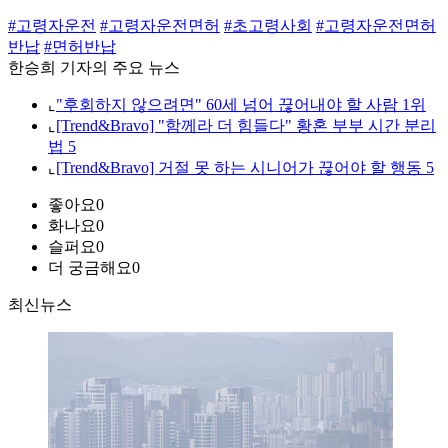
#고령자운전
#고령자운전면허
#초고령사회
#고령자운전면허
반납
#면허반납
한승희 기자의 주요 뉴스
⌞
"후회하지 않으려면" 60세 넘어 끊어내야 할 사람 1위
⌞
[Trend&Bravo] "함께라 더 힘들다" 황혼 부부 시간 분리
법 5
⌞
[Trend&Bravo] 거절 못 하는 시니어가 끊어야 할 행동 5
좋아요
0
화나요
0
슬퍼요
0
더 궁금해요
0
최신뉴스