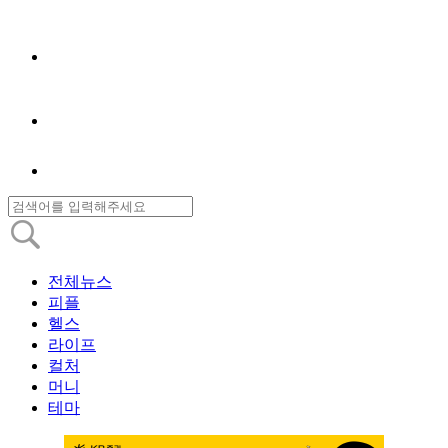
전체뉴스
피플
헬스
라이프
컬처
머니
테마