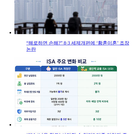
“해로하면 손해?” 8·3 세제개편에 ‘황혼이혼’ 조장
논란