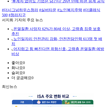
'후계자 없어도 기업은 남긴다' 29년 만에 바뀐 승계 공식
#더시그넘하우스청라
#실버타운
#노인복지주택
#더클래식
500
#청라지구
서지희 기자의 주요 뉴스
⌞
온열질환 사망자 62%가 80세 이상, 고령층 집중 보호
추진
⌞
노인일자리 안전관리 강화, 안전전담인력 613명 첫 배
치
⌞
어지럽고 힘 빠진다면 위험신호, 고령층 온열질환 예방
비상
좋아요
0
화나요
0
슬퍼요
0
더 궁금해요
0
최신뉴스