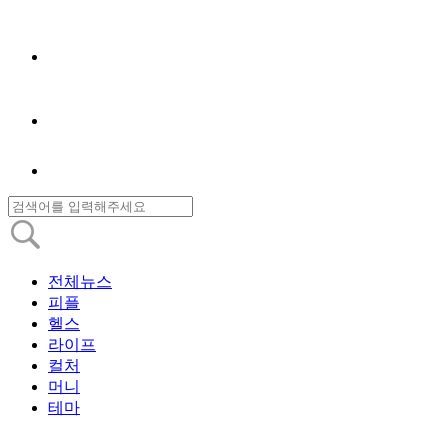
전체뉴스
피플
헬스
라이프
컬처
머니
테마