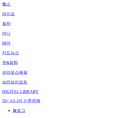
헬스
라이프
컬처
머니
테마
카드뉴스
컷&칼럼
브라보스페셜
브라보리포트
DIGITAL LIBRARY
50+ 시니어 신춘문예
블로그