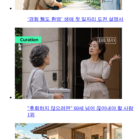
‘경험 無도 환영’ 생애 첫 일자리 도전 설명서
"후회하지 않으려면" 60세 넘어 끊어내야 할 사람
1위