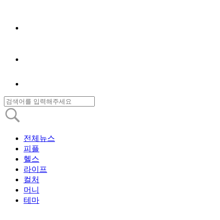
전체뉴스
피플
헬스
라이프
컬처
머니
테마