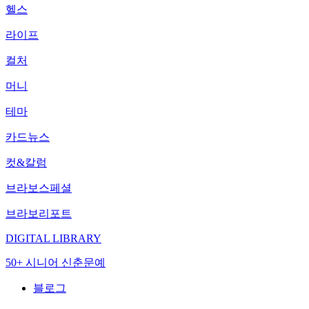
헬스
라이프
컬처
머니
테마
카드뉴스
컷&칼럼
브라보스페셜
브라보리포트
DIGITAL LIBRARY
50+ 시니어 신춘문예
블로그