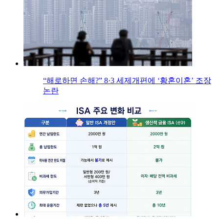
“해로하면 손해?” 8·3 세제개편에 ‘황혼이혼’ 조장
논란