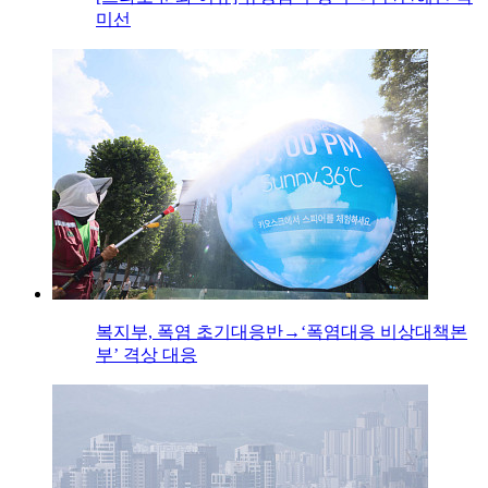
미선
복지부, 폭염 초기대응반→‘폭염대응 비상대책본
부’ 격상 대응