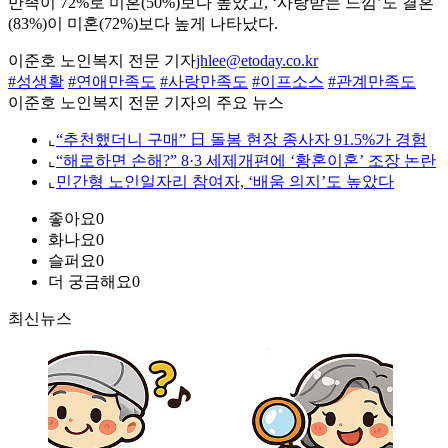
만족이 72%로 미혼(50%)보다 높았고, ‘사랑받는 느낌’도 결혼
(83%)이 미혼(72%)보다 높게 나타났다.
이준호 노인복지 전문 기자
jhlee@etoday.co.kr
#성생활
#연애만족도
#사랑만족도
#이프소스
#관계만족도
이준호 노인복지 전문 기자의 주요 뉴스
⌞
“추천했더니 구매” 日 돌봄 현장 종사자 91.5%가 경험
⌞
“해로하면 손해?” 8·3 세제개편에 ‘황혼이혼’ 조장 논란
⌞
민간형 노인일자리 참여자, ‘배움 의지’도 높았다
좋아요
0
화나요
0
슬퍼요
0
더 궁금해요
0
최신뉴스