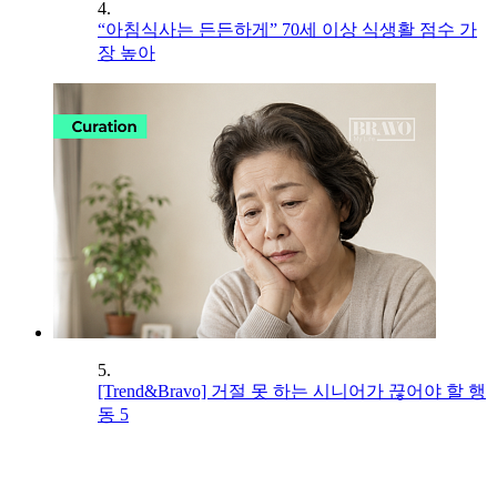
4.
“아침식사는 든든하게” 70세 이상 식생활 점수 가
장 높아
5.
[Trend&Bravo] 거절 못 하는 시니어가 끊어야 할 행
동 5