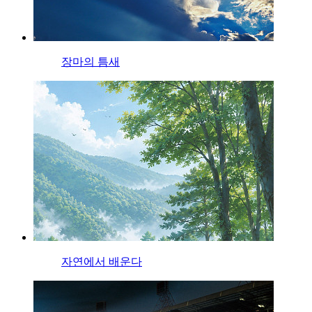
장마의 틈새
자연에서 배운다