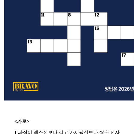
<가로>
1
파장이 엑스선보다 길고 가시광선보다 짧은 전자