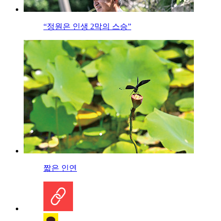
“정원은 인생 2막의 스승”
짧은 인연