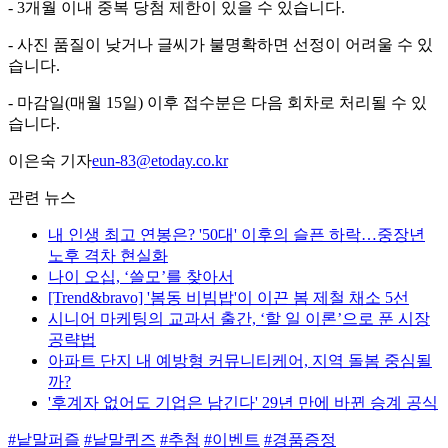
- 3개월 이내 중복 당첨 제한이 있을 수 있습니다.
- 사진 품질이 낮거나 글씨가 불명확하면 선정이 어려울 수 있
습니다.
- 마감일(매월 15일) 이후 접수분은 다음 회차로 처리될 수 있
습니다.
이은숙 기자
eun-83@etoday.co.kr
관련 뉴스
내 인생 최고 연봉은? '50대' 이후의 슬픈 하락…중장년
노후 격차 현실화
나이 오십, ‘쓸모’를 찾아서
[Trend&bravo] '봄동 비빔밥'이 이끈 봄 제철 채소 5선
시니어 마케팅의 교과서 출간, ‘할 일 이론’으로 푼 시장
공략법
아파트 단지 내 예방형 커뮤니티케어, 지역 돌봄 중심될
까?
'후계자 없어도 기업은 남긴다' 29년 만에 바뀐 승계 공식
#낱말퍼즐
#낱말퀴즈
#추첨
#이벤트
#경품증정