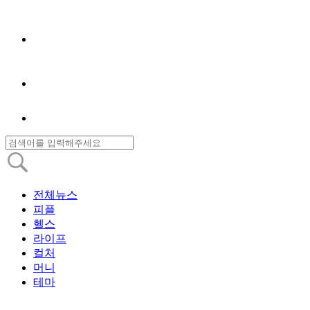
전체뉴스
피플
헬스
라이프
컬처
머니
테마