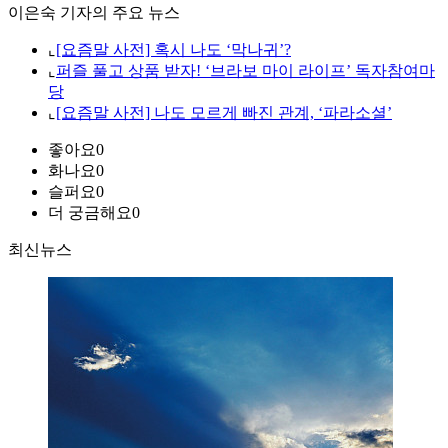
이은숙 기자의 주요 뉴스
⌞
[요즘말 사전] 혹시 나도 ‘막나귀’?
⌞
퍼즐 풀고 상품 받자! ‘브라보 마이 라이프’ 독자참여마
당
⌞
[요즘말 사전] 나도 모르게 빠진 관계, ‘파라소셜’
좋아요
0
화나요
0
슬퍼요
0
더 궁금해요
0
최신뉴스