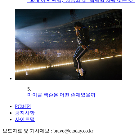
“50대 이후 만남, ‘지금의 삶’ 함께할 사람 찾는 것”
5.
마이클 잭슨은 어떤 존재였을까
PC버전
공지사항
사이트맵
보도자료 및 기사제보 : bravo@etoday.co.kr