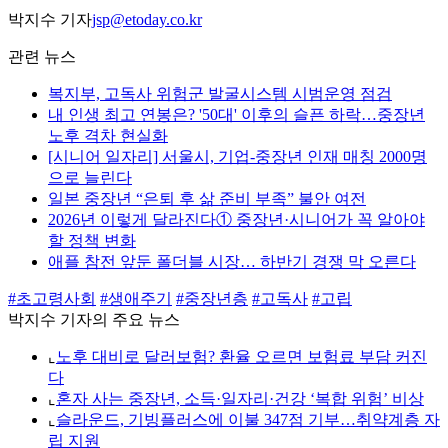
박지수 기자
jsp@etoday.co.kr
관련 뉴스
복지부, 고독사 위험군 발굴시스템 시범운영 점검
내 인생 최고 연봉은? '50대' 이후의 슬픈 하락…중장년
노후 격차 현실화
[시니어 일자리] 서울시, 기업-중장년 인재 매칭 2000명
으로 늘린다
일본 중장년 “은퇴 후 삶 준비 부족” 불안 여전
2026년 이렇게 달라진다① 중장년·시니어가 꼭 알아야
할 정책 변화
애플 참전 앞둔 폴더블 시장… 하반기 경쟁 막 오른다
#초고령사회
#생애주기
#중장년층
#고독사
#고립
박지수 기자의 주요 뉴스
⌞
노후 대비로 달러보험? 환율 오르면 보험료 부담 커진
다
⌞
혼자 사는 중장년, 소득·일자리·건강 ‘복합 위험’ 비상
⌞
슬라운드, 기빙플러스에 이불 347점 기부…취약계층 자
립 지원