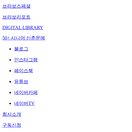
브라보스페셜
브라보리포트
DIGITAL LIBRARY
50+ 시니어 신춘문예
블로그
인스타그램
페이스북
유튜브
네이버카페
네이버TV
회사소개
구독신청