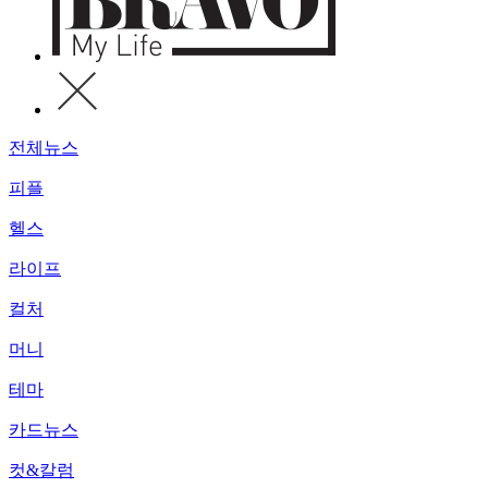
전체뉴스
피플
헬스
라이프
컬처
머니
테마
카드뉴스
컷&칼럼