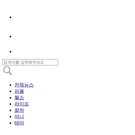
전체뉴스
피플
헬스
라이프
컬처
머니
테마