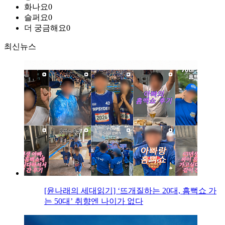
화나요
0
슬퍼요
0
더 궁금해요
0
최신뉴스
[윤나래의 세대읽기] ‘뜨개질하는 20대, 흠뻑쇼 가
는 50대’ 취향엔 나이가 없다