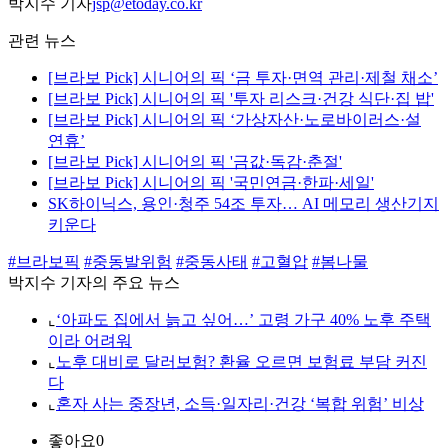
박지수 기자
jsp@etoday.co.kr
관련 뉴스
[브라보 Pick] 시니어의 픽 ‘금 투자·면역 관리·제철 채소’
[브라보 Pick] 시니어의 픽 '투자 리스크·건강 식단·집 밥'
[브라보 Pick] 시니어의 픽 ‘가상자산·노로바이러스·설
연휴’
[브라보 Pick] 시니어의 픽 '금값·독감·춘절'
[브라보 Pick] 시니어의 픽 '국민연금·한파·세일'
SK하이닉스, 용인·청주 54조 투자… AI 메모리 생산기지
키운다
#브라보픽
#중동발위험
#중동사태
#고혈압
#봄나물
박지수 기자의 주요 뉴스
⌞
‘아파도 집에서 늙고 싶어…’ 고령 가구 40% 노후 주택
이라 어려워
⌞
노후 대비로 달러보험? 환율 오르면 보험료 부담 커진
다
⌞
혼자 사는 중장년, 소득·일자리·건강 ‘복합 위험’ 비상
좋아요
0