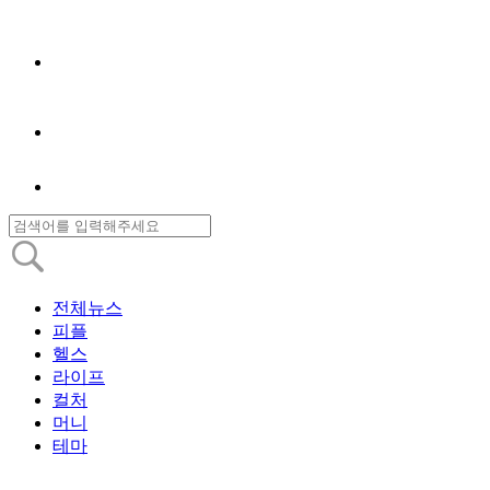
전체뉴스
피플
헬스
라이프
컬처
머니
테마