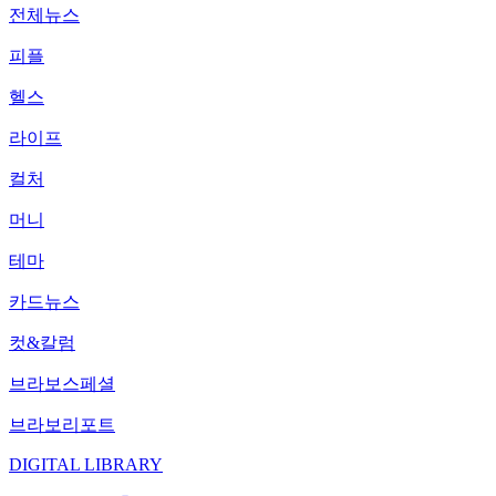
전체뉴스
피플
헬스
라이프
컬처
머니
테마
카드뉴스
컷&칼럼
브라보스페셜
브라보리포트
DIGITAL LIBRARY