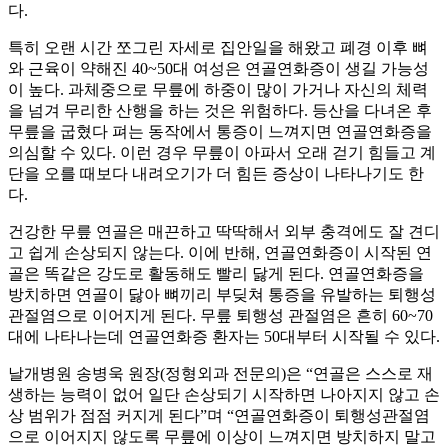
다.
특히 오랜 시간 쪼그린 자세로 집안일을 해왔고 폐경 이후 뼈
와 근육이 약해진 40~50대 여성은 연골연화증이 생길 가능성
이 높다. 과체중으로 무릎에 하중이 많이 가거나 자신의 체력
을 넘겨 무리한 산행을 하는 것은 위험하다. 등산을 다녀온 후
무릎을 굽혔다 펴는 동작에서 통증이 느껴지면 연골연화증을
의심할 수 있다. 이런 경우 무릎이 아파서 오래 걷기 힘들고 계
단을 오를 때보다 내려오기가 더 힘든 증상이 나타나기도 한
다.
건강한 무릎 연골은 매끈하고 딱딱해서 외부 충격에도 잘 견디
고 쉽게 손상되지 않는다. 이에 반해, 연골연화증이 시작된 연
골은 똑같은 강도로 활동해도 빨리 닳게 된다. 연골연화증을
방치하면 연골이 닳아 뼈끼리 부딪쳐 통증을 유발하는 퇴행성
관절염으로 이어지게 된다. 무릎 퇴행성 관절염은 흔히 60~70
대에 나타나는데 연골연화증 환자는 50대부터 시작될 수 있다.
날개병원 송병욱 원장(정형외과 전문의)은 “연골은 스스로 재
생하는 능력이 없어 일단 손상되기 시작하면 나아지지 않고 손
상 범위가 점점 커지게 된다”며 “연골연화증이 퇴행성관절염
으로 이어지지 않도록 무릎에 이상이 느껴지면 방치하지 말고