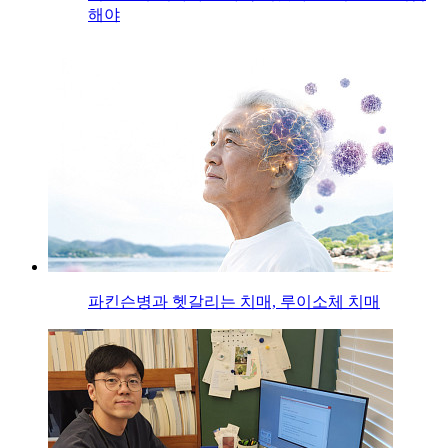
해야
파킨슨병과 헷갈리는 치매, 루이소체 치매