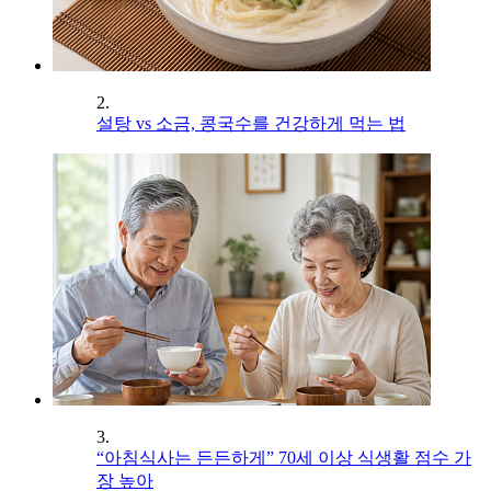
2.
설탕 vs 소금, 콩국수를 건강하게 먹는 법
3.
“아침식사는 든든하게” 70세 이상 식생활 점수 가
장 높아