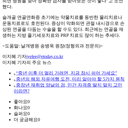
되면 병원을 찾아 정확한 검사를 받아보는 것이 좋다”고 조언
했다.
슬개골 연골연화증 초기에는 약물치료를 동반한 물리치료나
운동치료로도 호전된다. 증상이 악화되면 관절 내시경으로 손
상된 연골을 다듬는 수술을 할 수도 있다. 최근에는 연골을 재
생하는 지방 줄기세포치료와 PRP 치료도 많이 하는 추세다.
<도움말: 날개병원 송병욱 원장(정형외과 전문의)>
이지혜 기자
jyelee@etoday.co.kr
이지혜 기자의 주요 뉴스
⌞
“중년 이후 더 멀리 가려면, 지금 잠시 쉬어 가세요”
⌞
중년의 해외 자유여행 도전, 미리 알아야 할 5가지 원칙
⌞
중장년 재취업 양날의 검, 민간 자격증 딸지 말지 고민
이라면?
좋아요
0
화나요
0
슬퍼요
0
더 궁금해요
0