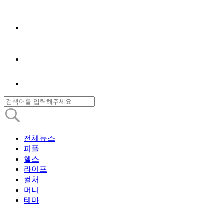
전체뉴스
피플
헬스
라이프
컬처
머니
테마