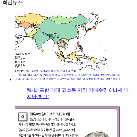
최신뉴스
韓·日 포함 아태 고소득 지역 기대수명 84.1세 ‘아
시아 최고’