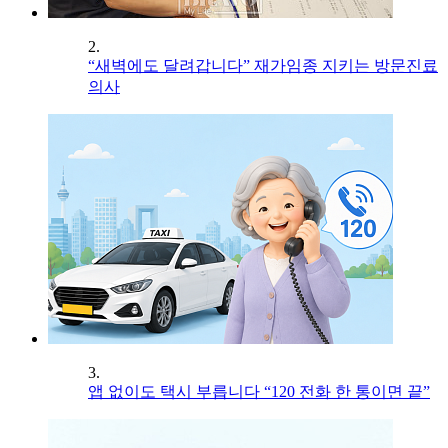
2.
“새벽에도 달려갑니다” 재가임종 지키는 방문진료
의사
3.
앱 없이도 택시 부릅니다 “120 전화 한 통이면 끝”