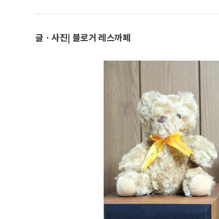
글ㆍ사진| 블로거 레스까페