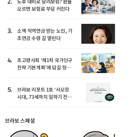
2.
노후 대비로 달러보험? 환율
오르면 보험료 부담 커진다
3.
소액 직역연금 받는 노인, 기
초연금 수령 길 열린다
4.
초고령사회 ‘제1차 국가인구
전략 기본계획’에 담길 정책
은
5.
브라보 리포트 1호 ‘사오정
시대, 73세까지 일하기 전략’
발간
브라보 스페셜