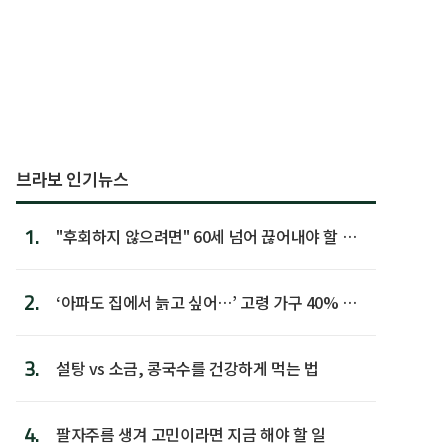
브라보 인기뉴스
1.
"후회하지 않으려면" 60세 넘어 끊어내야 할 사
람 1위
2.
‘아파도 집에서 늙고 싶어…’ 고령 가구 40% 노
후 주택이라 어...
3.
설탕 vs 소금, 콩국수를 건강하게 먹는 법
4.
팔자주름 생겨 고민이라면 지금 해야 할 일