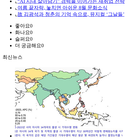
⌞
“AI 시대 살아남기” 경력을 이어가는 재취업 전략
⌞
여름 끝자락, 놓치면 아쉬운 8월 문화소식
⌞
故 김광석과 청춘의 기억 속으로, 뮤지컬 ‘그날들’
좋아요
0
화나요
0
슬퍼요
0
더 궁금해요
0
최신뉴스