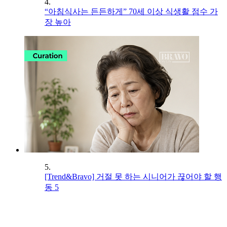
4.
“아침식사는 든든하게” 70세 이상 식생활 점수 가
장 높아
5.
[Trend&Bravo] 거절 못 하는 시니어가 끊어야 할 행
동 5