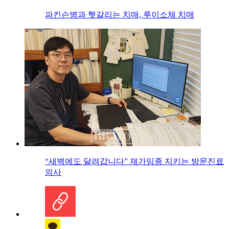
파킨슨병과 헷갈리는 치매, 루이소체 치매
“새벽에도 달려갑니다” 재가임종 지키는 방문진료
의사