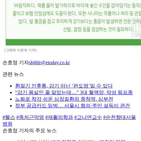
(그래픽 이은숙 기자)
손효정 기자
shjlife@etoday.co.kr
관련 뉴스
환절기 인후통, 감기 아닌 ‘편도염’일 수 있다
“감기 몸살인 줄 알았는데…” 3대 혈액암, 악성 림프종
노화로 착각 쉬운 심장질환의 종착역, 심부전
정부 공급카드 임박… 서울시 협의·주민 설득이 관건
#헬스
#족저근막염
#재활의학과
#고나연교수
#순천향대서울
병원
손효정 기자의 주요 뉴스