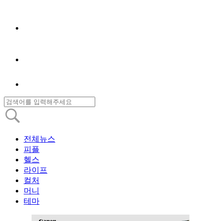
전체뉴스
피플
헬스
라이프
컬처
머니
테마