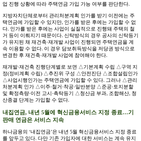
업 진행 상황에 따라 주택연금 가입 가능 여부를 판단한다.
지방자치단체로부터 관리처분계획 인가를 받기 이전에는 주
택연금에 가입할 수 있지만, 인가를 받은 후에는 가입할 수 없
다. 인가를 받은 후에는 사업이 실질적으로 진행돼 주택의 철
거 등이 이뤄지기 때문이다. 신탁방식의 경우 공사의 신탁등기
가 유지된 채 재건축·재개발 사업이 진행되면 주택연금을 계
속 이용할 수 없다. 이 경우 담보취득방식을 저당권 방식으로
변경한 후 재건축·재개발 사업에 참여해야 한다.
재개발·재건축 진행단계별로 보면 △기본계획 수립 △구역 지
정(정비계획 수립) △추진위 구성 △안전진단 △조합설립인가
△사업시행인가는 주택연금에 가입할 수 있다. 그러나 △관리
처분계획 인가 △이주·철거·착공·일반분양 △준공·토지분할
및 확정측량·이전 고시·촉탁등기 △청산금 부과, 조합해산, 청
산종결 단계는 가입할 수 없다.
내집연금, 내년 5월에 혁신금융서비스 지정 종료…기
판매 연금은 서비스 지속
하나금융의 ‘내집연금’은 내년 5월 혁신금융서비스 지정 종료
를 앞두고 있다. 다만 기존 가입자에 대한 서비스는 계속 유지