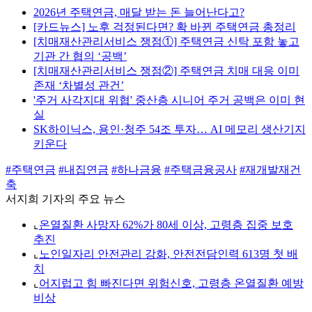
2026년 주택연금, 매달 받는 돈 늘어난다고?
[카드뉴스] 노후 걱정된다면? 확 바뀐 주택연금 총정리
[치매재산관리서비스 쟁점①] 주택연금 신탁 포함 놓고
기관 간 협의 ‘공백’
[치매재산관리서비스 쟁점②] 주택연금 치매 대응 이미
존재 ‘차별성 관건’
'주거 사각지대 위협' 중산층 시니어 주거 공백은 이미 현
실
SK하이닉스, 용인·청주 54조 투자… AI 메모리 생산기지
키운다
#주택연금
#내집연금
#하나금융
#주택금융공사
#재개발재건
축
서지희 기자의 주요 뉴스
⌞
온열질환 사망자 62%가 80세 이상, 고령층 집중 보호
추진
⌞
노인일자리 안전관리 강화, 안전전담인력 613명 첫 배
치
⌞
어지럽고 힘 빠진다면 위험신호, 고령층 온열질환 예방
비상