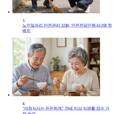
3.
노인일자리 안전관리 강화, 안전전담인력 613명 첫
배치
4.
“아침식사는 든든하게” 70세 이상 식생활 점수 가
장 높아