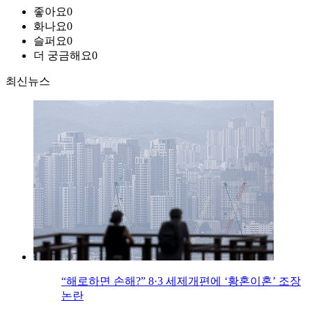
좋아요
0
화나요
0
슬퍼요
0
더 궁금해요
0
최신뉴스
“해로하면 손해?” 8·3 세제개편에 ‘황혼이혼’ 조장
논란