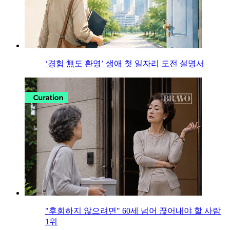
‘경험 無도 환영’ 생애 첫 일자리 도전 설명서
"후회하지 않으려면" 60세 넘어 끊어내야 할 사람
1위