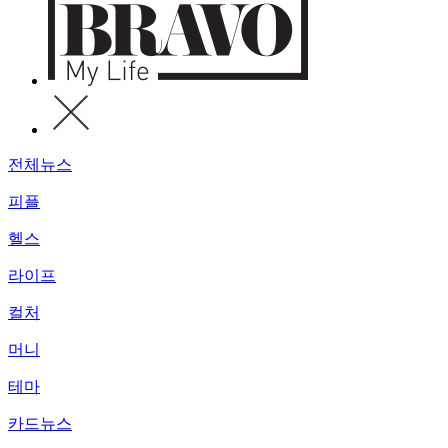
전체뉴스
피플
헬스
라이프
컬처
머니
테마
카드뉴스