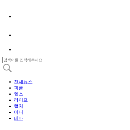
전체뉴스
피플
헬스
라이프
컬처
머니
테마