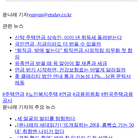
윤나래 기자
yunyun@etoday.co.kr
관련 뉴스
신탁 주택연금 상속인, 이미 낸 취득세 돌려받는다
국민연금, 지금이라도 더 받을 수 있을까
“퇴직금, 밖에 쌓는다” 퇴직연금 사외적립 의무화 첫 합
의
유족연금 받을 때 꼭 알아야 할 재혼과 세금
연금 받기 시작하면, 건강보험료는 어떻게 달라질까
美 클래리티 법안 연내 통과 가능성 13%…상원 문턱서
제동
#주택연금
#노인복지주택
#연금
#금융위원회
#한국주택금융
공사
윤나래 기자의 주요 뉴스
⌞
세 얼굴의 발리를 탐험하다
⌞
[윤나래의 세대읽기] ‘뜨개질하는 20대, 흠뻑쇼 가는 50
대’ 취향엔 나이가 없다
⌞
‘경험 無도 환영’ 생애 첫 일자리 도전 설명서