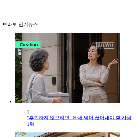
브라보 인기뉴스
1.
"후회하지 않으려면" 60세 넘어 끊어내야 할 사람
1위