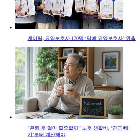
케어링, 요양보호사 170명 ‘명예 요양보호사’ 위촉
“은퇴 후 얼마 필요할까” 노후 생활비, ‘연금 빼
기’부터 계산해야