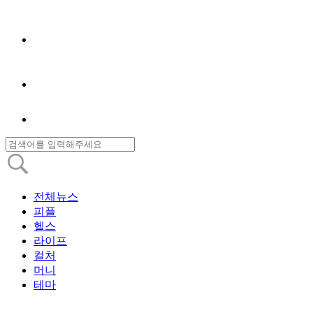
전체뉴스
피플
헬스
라이프
컬처
머니
테마