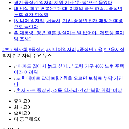
경기 중장년 일자리 지원 기관 ‘한 팀’으로 묶었다
내 인생 최고 연봉은? '50대' 이후의 슬픈 하락…중장년
노후 격차 현실화
[시니어 일자리] 서울시, 기업-중장년 인재 매칭 2000명
으로 늘린다
李 대통령 "청년 결혼 망설이는 일 없어야...제도상 불이
익 조사"
#초고령사회
#중장년
#시니어일자리
#중장년고용
#고용시장
박지수 기자의 주요 뉴스
⌞
‘아파도 집에서 늙고 싶어…’ 고령 가구 40% 노후 주택
이라 어려워
⌞
노후 대비로 달러보험? 환율 오르면 보험료 부담 커진
다
⌞
혼자 사는 중장년, 소득·일자리·건강 ‘복합 위험’ 비상
좋아요
0
화나요
0
슬퍼요
0
더 궁금해요
0