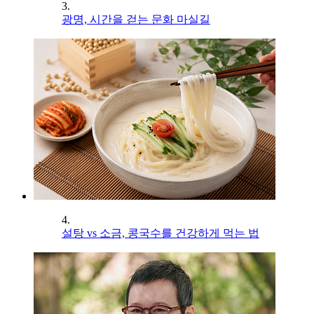
3.
광명, 시간을 걷는 문화 마실길
4.
설탕 vs 소금, 콩국수를 건강하게 먹는 법