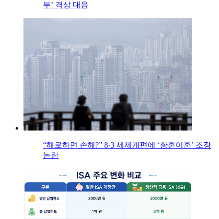
부’ 격상 대응
“해로하면 손해?” 8·3 세제개편에 ‘황혼이혼’ 조장
논란