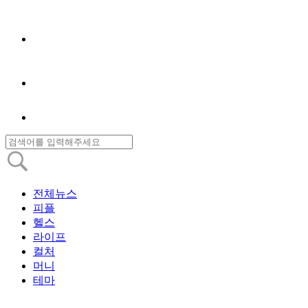
전체뉴스
피플
헬스
라이프
컬처
머니
테마