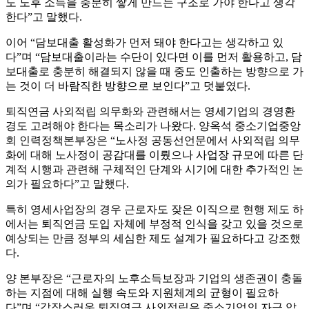
도 노후 소득을 충분히 쌓게 만드는 구조로 가야 한다고 생각
한다”고 말했다.
이어 “담보대출 활성화가 먼저 돼야 한다고는 생각하고 있
다”며 “담보대출이라는 수단이 있다면 이를 먼저 활용하고, 담
보대출로 충분히 해결되지 않을 때 중도 인출하는 방향으로 가
는 것이 더 바람직한 방향으로 보인다”고 덧붙였다.
퇴직연금 사외적립 의무화와 관련해서는 영세기업의 경영환
경도 고려해야 한다는 목소리가 나왔다. 양옥석 중소기업중앙
회 인력정책본부장은 “노사정 공동선언문에서 사외적립 의무
화에 대해 노사정이 공감대를 이뤘으나 사업장 규모에 따른 단
계적 시행과 관련해 구체적인 단계와 시기에 대한 추가적인 논
의가 필요하다”고 말했다.
특히 영세사업장의 경우 근로자도 잦은 이직으로 현행 제도 하
에서는 퇴직연금 도입 자체에 부정적 인식을 갖고 있을 것으로
예상되는 만큼 정부의 세심한 제도 설계가 필요하다고 강조했
다.
양 본부장은 “근로자의 노후소득보장과 기업의 생존권이 충돌
하는 지점에 대해 실행 속도와 지원체계의 균형이 필요하
다”며 “갑작스러운 퇴직연금 사외적립은 중소기업의 자금 압