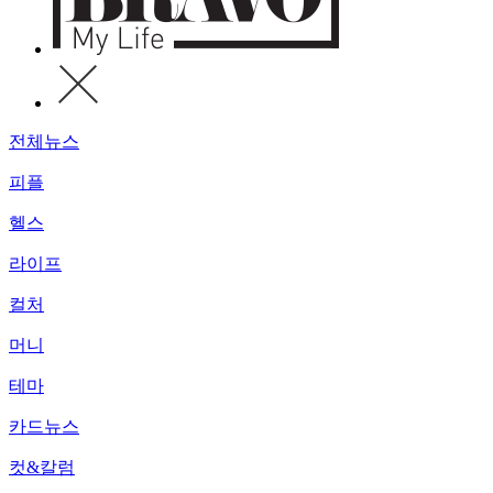
전체뉴스
피플
헬스
라이프
컬처
머니
테마
카드뉴스
컷&칼럼