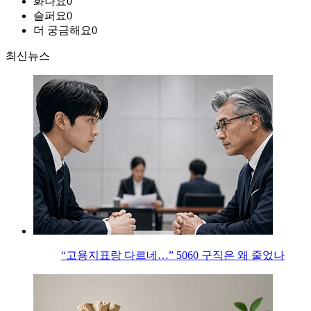
화나요
0
슬퍼요
0
더 궁금해요
0
최신뉴스
“고용지표랑 다르네…” 5060 구직은 왜 줄었나