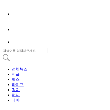
전체뉴스
피플
헬스
라이프
컬처
머니
테마