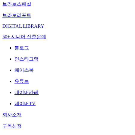
브라보스페셜
브라보리포트
DIGITAL LIBRARY
50+ 시니어 신춘문예
블로그
인스타그램
페이스북
유튜브
네이버카페
네이버TV
회사소개
구독신청