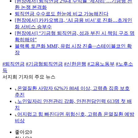
[현장에서] 퇴직연금 2%대 수익률 ‘제자리’…기금형 전
환 논쟁 본격화
퇴직연금 수수료도 한눈에 비교 가능해진다
[현장에서] 카카오뱅크, ‘AI 금융 비서’로 진화…초개인
화 서비스 승부수
[현장에서] “기금형 퇴직연금, 성과 부진 시 책임 구조 명
확히해야”
블랙록 토큰화 MMF, 유럽 시장 진출∙∙∙스테이블코인 확
장
#퇴직연금
#기금형퇴직연금
#신한은행
#고용노동부
#노후소
득
서지희 기자의 주요 뉴스
⌞
온열질환 사망자 62%가 80세 이상, 고령층 집중 보호
추진
⌞
노인일자리 안전관리 강화, 안전전담인력 613명 첫 배
치
⌞
어지럽고 힘 빠진다면 위험신호, 고령층 온열질환 예방
비상
좋아요
0