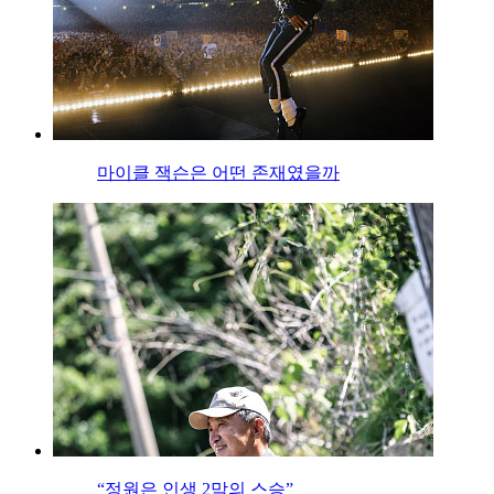
마이클 잭슨은 어떤 존재였을까
“정원은 인생 2막의 스승”