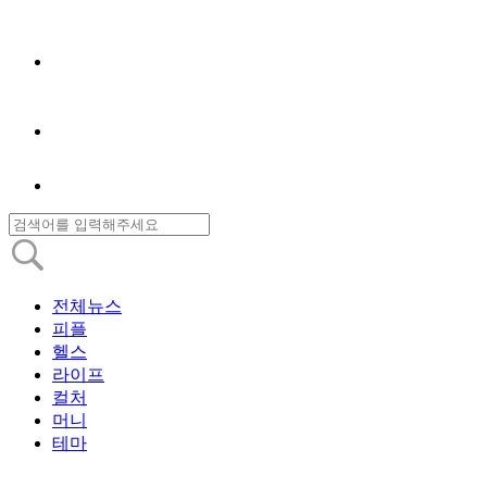
전체뉴스
피플
헬스
라이프
컬처
머니
테마