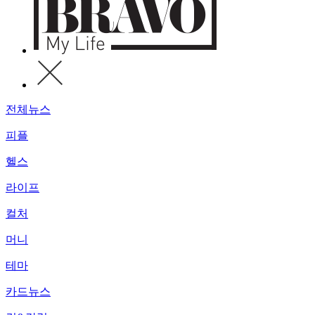
전체뉴스
피플
헬스
라이프
컬처
머니
테마
카드뉴스