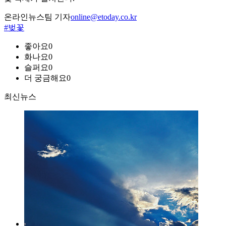
온라인뉴스팀 기자
online@etoday.co.kr
#벚꽃
좋아요
0
화나요
0
슬퍼요
0
더 궁금해요
0
최신뉴스