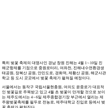
특히 벚꽃 축제의 대명사인 경남 창원 진해는 4월 1∼10일 진
해군항제를 기점으로 중원로터리, 여좌천, 진해내수면환경생
태공원, 장복산 공원, 안민도로, 경화역, 제황산 공원, 해군사관
학교 등 도시 곳곳에서 벚꽃 축제가 펼쳐질 예정이다.
서울에서는 동작구 국립서울현충원, 여의도 윤중로가 대표적
인 벚꽃길로 주목받고 있고 4월 초 벚꽃이 만개할 것으로 보이
는 제주도에서는 4∼6일 제주종합경기장 부근에서 열리는 제
주왕벚꽃축제를 필두로 전농로, 제주대학교 진입로 등에서 벚
꽃 축제가 펼쳐진다.