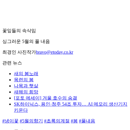
꽃잎들의 속삭임
싱그러운 5월의 풀 내음
최경인 사진작가
bravo@etoday.co.kr
관련 뉴스
새의 봄노래
목련의 봄
나목과 햇살
새해의 희망
[포토 에세이] 겨울 호수의 숨결
SK하이닉스, 용인·청주 54조 투자… AI 메모리 생산기지
키운다
#냉이꽃
#5월의향기
#초록의계절
#봄
#풀내음