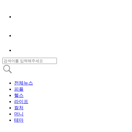
전체뉴스
피플
헬스
라이프
컬처
머니
테마