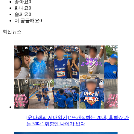
좋아요
0
화나요
0
슬퍼요
0
더 궁금해요
0
최신뉴스
[윤나래의 세대읽기] ‘뜨개질하는 20대, 흠뻑쇼 가
는 50대’ 취향엔 나이가 없다