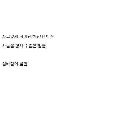
자그맣게 피어난 하얀 냉이꽃
하늘을 향해 수줍은 얼굴
실바람이 불면