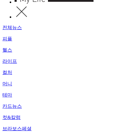
전체뉴스
피플
헬스
라이프
컬처
머니
테마
카드뉴스
컷&칼럼
브라보스페셜