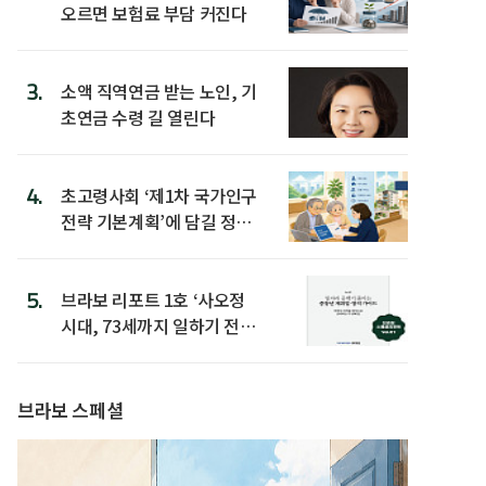
오르면 보험료 부담 커진다
3.
소액 직역연금 받는 노인, 기
초연금 수령 길 열린다
4.
초고령사회 ‘제1차 국가인구
전략 기본계획’에 담길 정책
은
5.
브라보 리포트 1호 ‘사오정
시대, 73세까지 일하기 전략’
발간
브라보 스페셜