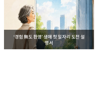
‘경험 無도 환영’ 생애 첫 일자리 도전 설
명서