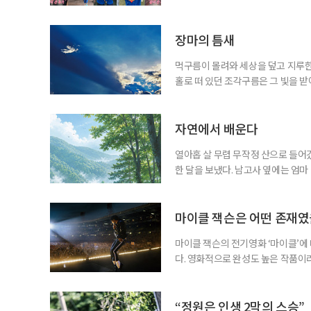
같아진 것은 아니지만 무엇이 젊은 
졌다. 이른바 ‘취향의 에이지리스’다
에 맞춰 뛰는 여름 축제는 오랫동안 
장마의 틈새
먹구름이 몰려와 세상을 덮고 지루한
홀로 떠 있던 조각구름은 그 빛을 
희망을 비춘다
자연에서 배운다
열아홉 살 무렵 무작정 산으로 들어갔
한 달을 보냈다. 남고사 옆에는 엄마
게 산은 내 사정을 묻지 않았다. 불
가 내려앉고, 낮에는 새가 울고, 밤
람의 눈길이 없는 곳에서 비로소 나는
마이클 잭슨은 어떤 존재
마이클 잭슨의 전기영화 ‘마이클’에
다. 영화적으로 완성도 높은 작품이
들기에 충분했다는 뜻이다. 누구나 마
전부터 세간의 관심을 끌어모았다. 
만 봐도 기대되는 작품이다. ‘보헤미안
“정원은 인생 2막의 스승”