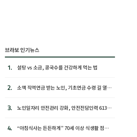
브라보 인기뉴스
1.
설탕 vs 소금, 콩국수를 건강하게 먹는 법
2.
소액 직역연금 받는 노인, 기초연금 수령 길 열린
다
3.
노인일자리 안전관리 강화, 안전전담인력 613명
첫 배치
4.
“아침식사는 든든하게” 70세 이상 식생활 점수
가장 높아