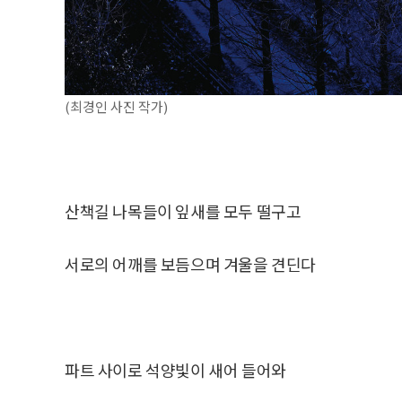
(최경인 사진 작가)
산책길 나목들이 잎새를 모두 떨구고
서로의 어깨를 보듬으며 겨울을 견딘다
파트 사이로 석양빛이 새어 들어와