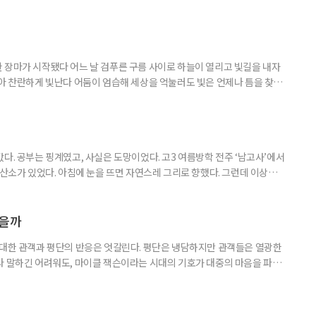
취향이고 무엇이 나이 든 사람의 취향인지 가르던 구분은 전에 비해 희미해
. 57세 김 씨는 올해 또래 친구들과 싸이 흠뻑쇼를 찾았다. 물에 젖으며 음악
젊은 층의 놀이터처럼 여겨졌다. 김 씨도 처음에는 “내가 가도 어색하
 장마가 시작됐다 어느 날 검푸른 구름 사이로 하늘이 열리고 빛길을 내자
받아 찬란하게 빛난다 어둠이 엄습해 세상을 억눌러도 빛은 언제나 틈을 찾아
다. 공부는 핑계였고, 사실은 도망이었다. 고3 여름방학 전주 ‘남고사’에서
 산소가 있었다. 아침에 눈을 뜨면 자연스레 그리로 향했다. 그런데 이상하
쌍하게 여기지도, 위로하려 하지도 않았다. 그냥 거기 있었다. 아침마다 안개
이면 아무 소리도 들리지 않았다. 그 무심함 앞에서 오히려 마음이 놓였다. 사
 나를 제대로 들여다볼 수 있었다. 산에서 보낸 한 달
였을까
 대한 관객과 평단의 반응은 엇갈린다. 평단은 냉담하지만 관객들은 열광한
라 말하긴 어려워도, 마이클 잭슨이라는 시대의 기호가 대중의 마음을 파고
이클 잭슨과의 추억 하나쯤 있다 5월 13일 개봉한 영화 ‘마이클’은 개봉
‘보헤미안 랩소디’ 제작진과 ‘팝의 황제 마이클 잭슨의 만남’이라는 슬로건
 랩소디’는 2018년 개봉 당시 무려 990만 관객을 동원했다. 싱어