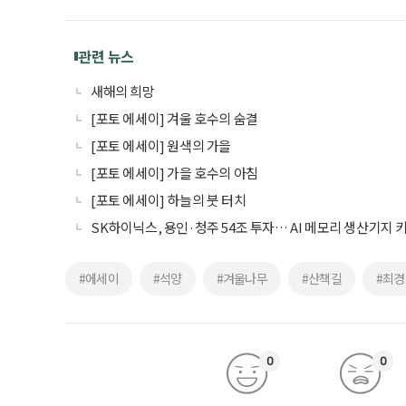
관련 뉴스
새해의 희망
[포토 에세이] 겨울 호수의 숨결
[포토 에세이] 원색의 가을
[포토 에세이] 가을 호수의 아침
[포토 에세이] 하늘의 붓 터치
SK하이닉스, 용인·청주 54조 투자… AI 메모리 생산기지 
#에세이
#석양
#겨울나무
#산책길
#최경
0
0