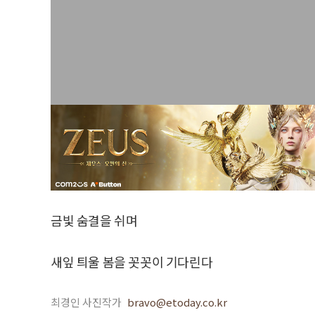
금빛 숨결을 쉬며
새잎 틔울 봄을 꼿꼿이 기다린다
최경인 사진작가
bravo@etoday.co.kr