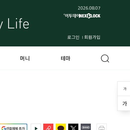
2026.08.07
로그인
회원가입
머니
테마
가
가
선호매체 추가