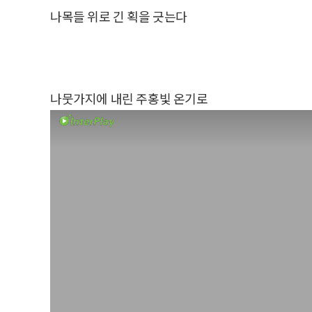
나목들 위로 긴 획을 긋는다
나뭇가지에 내린 주홍빛 온기로