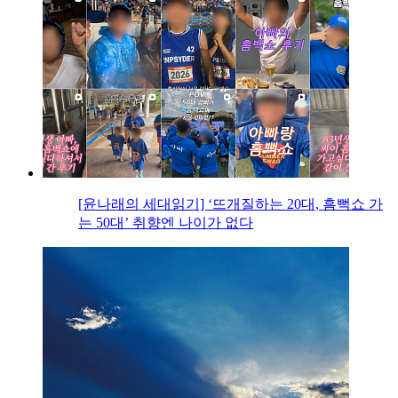
[윤나래의 세대읽기] ‘뜨개질하는 20대, 흠뻑쇼 가
는 50대’ 취향엔 나이가 없다