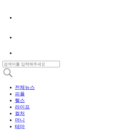
전체뉴스
피플
헬스
라이프
컬처
머니
테마