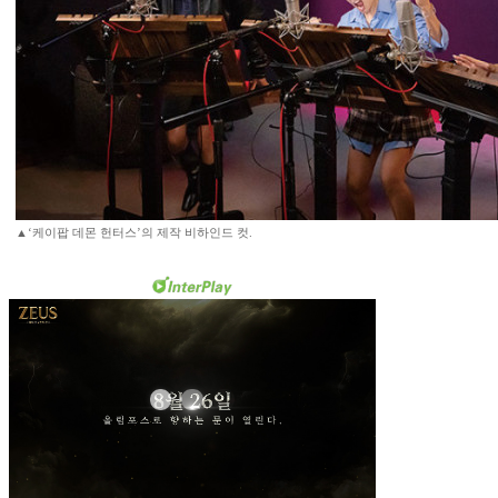
▲‘케이팝 데몬 헌터스’의 제작 비하인드 컷.