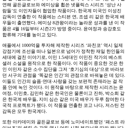
연해 골든글로브와 에미상을 휩쓴 넷플릭스 시리즈 ‘성난 사
람들’도 이민자들이 협업한 작품이다. 한국계 미국인 이성진
감독이 연출한 이 작품에는 스티븐 연, 조셉 리 같은 한국계 배
우들이 출연했다. 에미상 8관왕이라는 놀라운 성과를 낸 이 작
품은 4월 16일부터 시즌2가 방영 중이다. 윤여정과 송강호도
합류해 기대를 높이고 있다.
애플에서 1000억을 투자해 제작한 시리즈 ‘파친코’ 역시 일제
강점기에 조선을 떠나 일본으로 넘어가 정착한 재일 한인들의
세대에 걸친 이야기로, 이민 1.5세대인 이민진 작가의 베스트
셀러 소설을 원작으로 한 작품이다. 이 작품이 중요한 것은 한
인 이민자 같은 소수 집단을 그저 ‘호기심의 대상’으로 바라보
던 서구의 관점을 ‘똑같은 인간’의 관점으로 바꿔놓은 데 있다.
이들도 인간의 슬픔·연대·사랑을 갖는 보편적 존재라는 걸 작
품 안에 녹인 것이다. 이 원작을 바탕으로 제작한 시리즈는 윤
여정, 이민호, 김민하 같은 한국인은 물론이고 진하, 박소희 같
은 한국계 배우들, 지미 심슨 같은 미국 배우가 두루 참여한 다
국적 프로젝트가 됐다. 이 작품을 연출한 코고 나다, 저스틴 전
감독은 모두 한국계다.
또한 아카데미와 골든글로브 등에 노미네이트됐던 ‘패스트 라
이브즈’의 셀린 송 감독 역시 어린 시절 부모님을 따라 캐나다