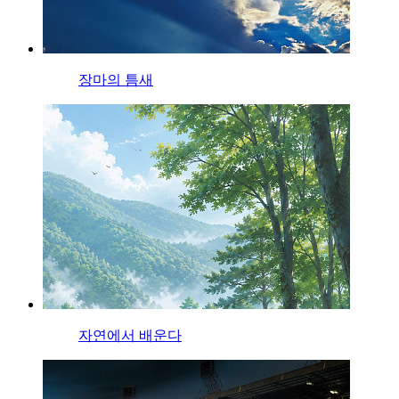
장마의 틈새
자연에서 배운다