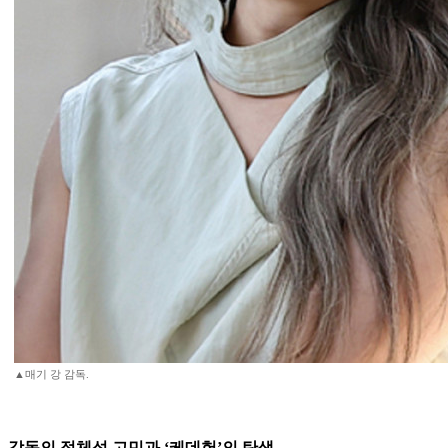
▲매기 강 감독.
감독의 정체성 고민과 ‘케데헌’의 탄생