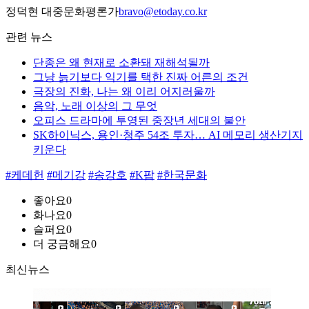
정덕현 대중문화평론가
bravo@etoday.co.kr
관련 뉴스
단종은 왜 현재로 소환돼 재해석될까
그냥 늙기보다 익기를 택한 진짜 어른의 조건
극장의 진화, 나는 왜 이리 어지러울까
음악, 노래 이상의 그 무엇
오피스 드라마에 투영된 중장년 세대의 불안
SK하이닉스, 용인·청주 54조 투자… AI 메모리 생산기지
키운다
#케데헌
#메기강
#송강호
#K팝
#한국문화
좋아요
0
화나요
0
슬퍼요
0
더 궁금해요
0
최신뉴스