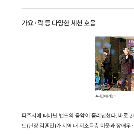
가요·락 등 다양한 세션 호응
▲사진=경기일보
파주시에 때아닌 밴드의 음악이 흘러넘쳤다. 바로 
드(단장 김훈민)가 지역 내 저소득층 이웃과 장애