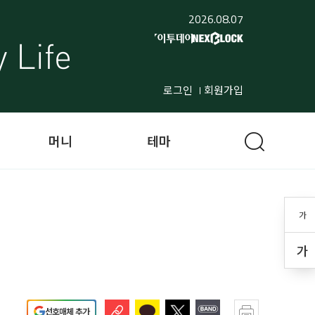
2026.08.07
로그인
회원가입
머니
테마
가
가
선호매체 추가