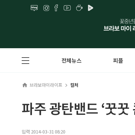
전체뉴스
피플
브라보마이라이프
컬처
파주 광탄밴드 ‘꿋꿋 
입력 2014-03-31 08:20