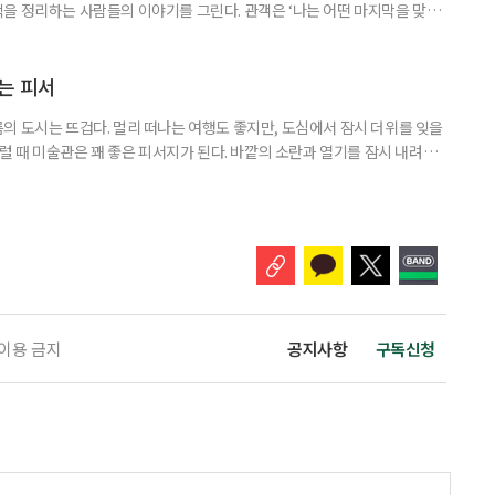
을 정리하는 사람들의 이야기를 그린다. 관객은 ‘나는 어떤 마지막을 맞이
시간을 견뎌낼까’ 스스로에게 묻게 된다. 죽음을 이야기하지만, 결국 이 연
공연 소개 일정 7월 26일까지(수·목·금 공연) 장소 KT&G 상상마당 대치
•박민재 & 한달수 : 정겨운, 금동현 •윤선영 : 서권
는 피서
의 도시는 뜨겁다. 멀리 떠나는 여행도 좋지만, 도심에서 잠시 더위를 잊을
그럴 때 미술관은 꽤 좋은 피서지가 된다. 바깥의 소란과 열기를 잠시 내려놓
잊을 수 있어서다. 이번에 찾은 곳은 서울 용산의 아모레퍼시픽미술관
seum of Art)이다. 미술관은 아모레퍼시픽 창업자 서성환 선대회장이 한국의 전
도자기를 수집한 데서 출발했다. 1979년 태평양박물관으로
 이용 금지
공지사항
구독신청