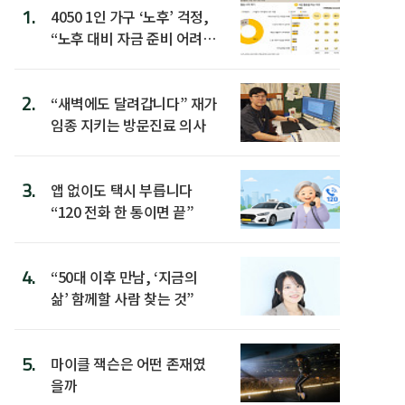
1.
4050 1인 가구 ‘노후’ 걱정,
“노후 대비 자금 준비 어려
워”
2.
“새벽에도 달려갑니다” 재가
임종 지키는 방문진료 의사
3.
앱 없이도 택시 부릅니다
“120 전화 한 통이면 끝”
4.
“50대 이후 만남, ‘지금의
삶’ 함께할 사람 찾는 것”
5.
마이클 잭슨은 어떤 존재였
을까