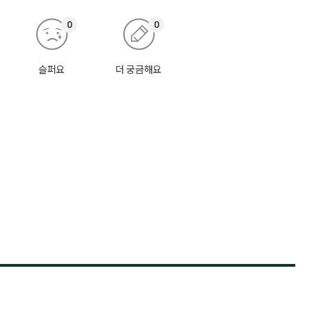
0
0
슬퍼요
더 궁금해요