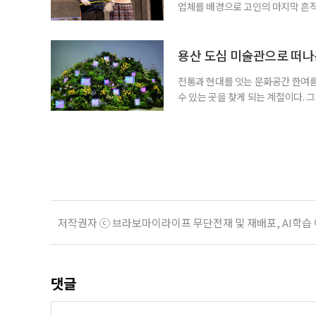
업체를 배경으로 고인의 마지막 흔적
할까, 그리고 남겨진 사람들은 어떤 
극이 향하는 곳은 오늘의 삶이다. ◇
아트홀 출연 •반춘배 : 장용, 서인석 
용산 도심 미술관으로 떠나
전통과 현대를 잇는 문화공간 한여름
수 있는 곳을 찾게 되는 계절이다. 
고, 차분한 전시실 안에서 계절을 
(APMA, Amorepacific Mu
통을 지키고 알리기 위해 공예품과 
저작권자 ⓒ 브라보마이라이프 무단전재 및 재배포, AI학습
댓글