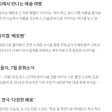
에서 만나는 예술 여행
붐비는 해변과 긴 차량 행렬이 이어지는 계곡 대신, 잠시 다른 여름을 즐겨보
원한 전시실에서 작품을 감상하고, 미술관 밖으로 이어지는 바다를 보고 정원
릴 수 있는 '미술관 피서'가 새로운 여름 여행의 선택지가 될 수 있다. 올여
 수 있는 미술관을 소개한다. ◆동해를 품은 예술 공간, 강릉 하슬라아트월
슬라아트월드는 빼놓기 아쉬운 곳이다. ‘하슬라’는 고구려·신라시
뮤지컬 ‘베토벤’
 모습으로 돌아왔다. 전면 수정한 서사를 통해 천재 음악가 베토벤의 고독과
 특징이다. 더욱이 뮤지컬계를 대표하는 배우 박효신과 홍광호가 타이틀롤
 일정 8월 11일까지 장소 세종문화회관 대극장 연출 길 메머트 출연 •루드
안토니 브렌타노 : 윤공주, 김지현, 김지우, •카스파 반 베토벤 : 신성민, 김도
중, •베티마 브렌타노 : 성민재, 유연정 등 러닝
들이, 7월 문화소식
일 ~ 10월 18일 장소 LG아트센터 서울 연출 데이빗 스완 출연 신성록, 김준
, 김환희 등 2014년 국내 초연 이후 꾸준히 사랑받아온 대표 흥행 뮤지컬 ‘드
 원작으로 한다. 400년 넘는 세월 동안 단 한 사람만을 사랑한 드라큘라 백
 화려한 무대로 그려낸다.이번 시즌에는 신성록, 김준수, 전동석에 이어 고
 각기 다른 매력의 드라큘라를 선보인다. 드라큘
 연극 ‘다정한 배웅’
접어든 오늘날, 누구도 피할 수 없는 ‘죽음’을 정면으로 바라본다. 특수 청소