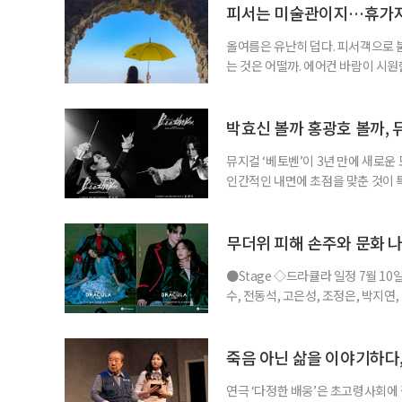
피서는 미술관이지…휴가지
올여름은 유난히 덥다. 피서객으로 
는 것은 어떨까. 에어컨 바람이 시
을 걷는 시간. 예술과 휴식을 함께 누
름 여행길, 자연과 예술을 함께 만날
드 강릉 여행을 계획하고 있다면 하
박효신 볼까 홍광호 볼까, 
뮤지컬 ‘베토벤’이 3년 만에 새로운
인간적인 내면에 초점을 맞춘 것이
을 맡아 화제를 더했다. ◇공연 소개
비히 반 베토벤 : 박효신, 홍광호, •
현, •프란츠 브렌타노 : 박시원, 최호
무더위 피해 손주와 문화 나
●Stage ◇드라큘라 일정 7월 10
수, 전동석, 고은성, 조정은, 박지연
라큘라’는 브램 스토커의 동명 소설을
작의 운명적인 사랑을 웅장한 음악과
은성이 새롭게 드라큘라 역에 합류해
죽음 아닌 삶을 이야기하다,
연극 ‘다정한 배웅’은 초고령사회에 