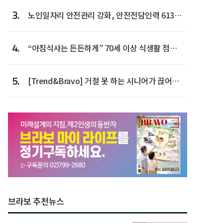
3.
노인일자리 안전관리 강화, 안전전담인력 613명
첫 배치
4.
“아침식사는 든든하게” 70세 이상 식생활 점수
가장 높아
5.
[Trend&Bravo] 거절 못 하는 시니어가 끊어야
할 행동 5
브라보 추천뉴스