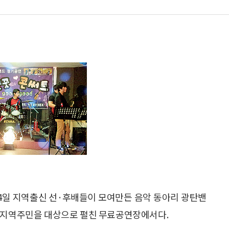
24일 지역출신 선·후배들이 모여만든 음악 동아리 광탄밴
우·지역주민을 대상으로 펼친 무료공연장에서다.