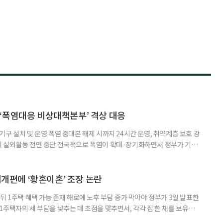
‘폭염대응 비상대책본부’ 격상 대응
구 설치 및 운영 폭염 중대본 해제 시까지 24시간 운영, 취약계층 보호 강
리 실외활동 전면 중단 전국적으로 폭염이 확대·장기화하면서 정부가 기존
’로 격상했다. 7일 보건복지부에 따르면 정은경 장관 주재로 폭염 대응
본부를 구성·운영하기로 했다. 이번 조치는 지난 2일 폭염 중앙재난안전대
령된 이후에도 폭염이 전국적으로 확대되고 장기화한 데 따른 것이다. 기존에
제개편에 ‘황혼이혼’ 조장 논란
뒤 1주택 혜택 가능 존재 해로에 노후 부담 증가 막아야 정부가 3일 발표한
주택자의 세 부담을 낮추는 데 초점을 맞추면서, 각각 집 한 채를 보유한
것보다 이혼이 경제적으로 유리해질 수 있다는 분석이 나온다. 종합부동산