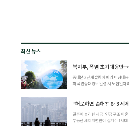
최신 뉴스
복지부, 폭염 초기대응반→
중대본 2단계 발령에 따라 비상대응기
화 폭염중대경보 발령 시 노인일자
초기대응반을 ‘폭염대응 비상대책본부
긴급회의를 열고 폭염대응 비상대책
책본부(중대본) 2단계(심각)가 발
“해로하면 손해?” 8·3 세
운영
결혼이 불리한 세금·연금 구조 이혼 
부동산 세제개편안이 실거주 1세대 1
고령 부부에게는 혼인을 유지하는 