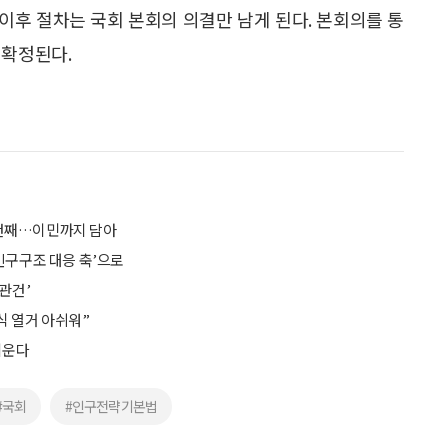
이후 절차는 국회 본회의 의결만 남게 된다. 본회의를 통
 확정된다.
3건째…이민까지 담아
인구구조 대응 축’으로
관건’
 열거 아쉬워”
키운다
#국회
#인구전략기본법