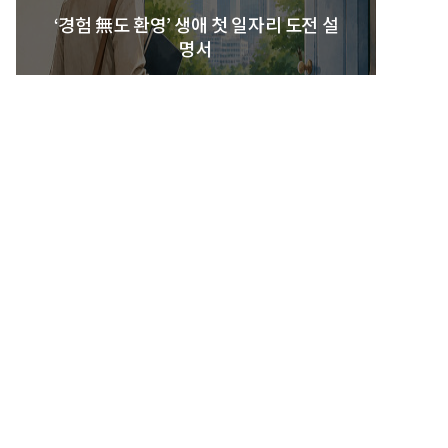
‘경험 無도 환영’ 생애 첫 일자리 도전 설
명서