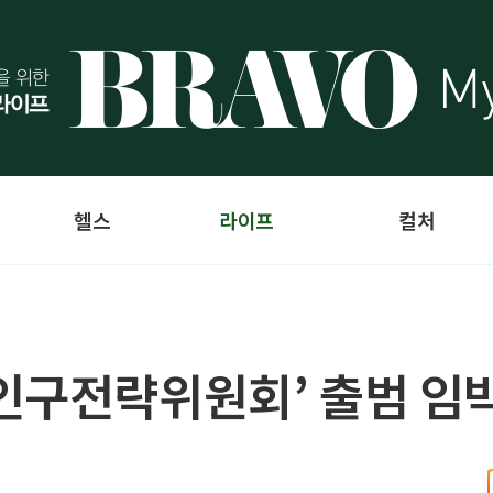
헬스
라이프
컬처
‘인구전략위원회’ 출범 임