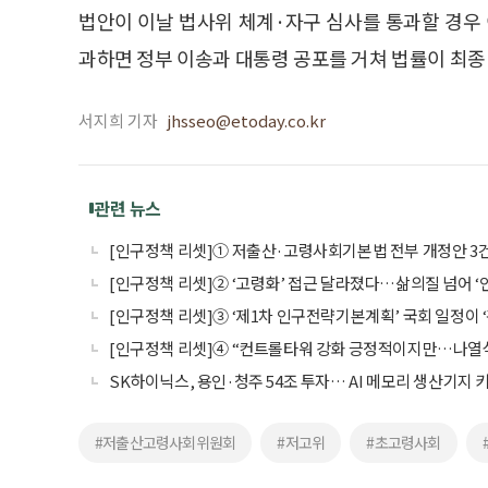
법안이 이날 법사위 체계·자구 심사를 통과할 경우 
과하면 정부 이송과 대통령 공포를 거쳐 법률이 최종
서지희 기자
jhsseo@etoday.co.kr
관련 뉴스
[인구정책 리셋]① 저출산·고령사회기본법 전부 개정안 
[인구정책 리셋]② ‘고령화’ 접근 달라졌다…삶의질 넘어 ‘
[인구정책 리셋]③ ‘제1차 인구전략기본계획’ 국회 일정이 ‘
[인구정책 리셋]④ “컨트롤타워 강화 긍정적이지만…나열식
SK하이닉스, 용인·청주 54조 투자… AI 메모리 생산기지 
#저출산고령사회위원회
#저고위
#초고령사회