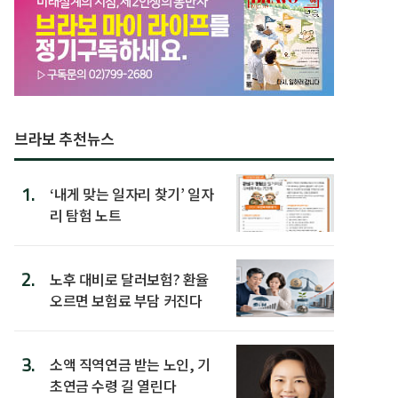
브라보 추천뉴스
1.
‘내게 맞는 일자리 찾기’ 일자
리 탐험 노트
2.
노후 대비로 달러보험? 환율
오르면 보험료 부담 커진다
3.
소액 직역연금 받는 노인, 기
초연금 수령 길 열린다