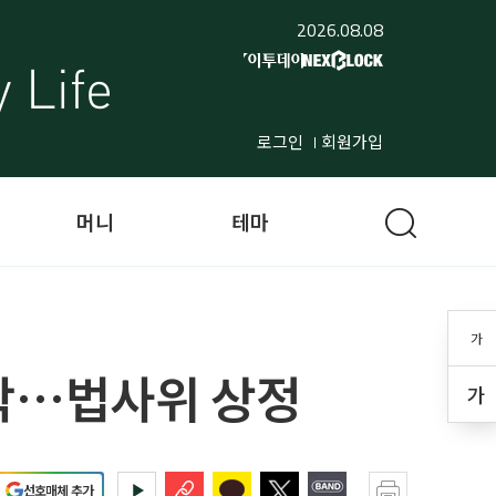
2026.08.08
로그인
회원가입
머니
테마
가
박…법사위 상정
가
선호매체 추가