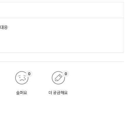
 대응
진
0
0
슬퍼요
더 궁금해요