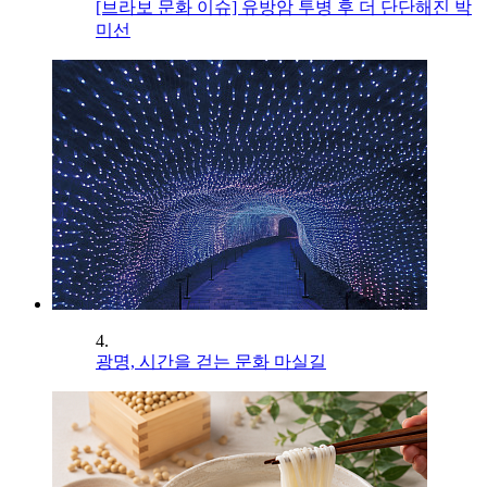
[브라보 문화 이슈] 유방암 투병 후 더 단단해진 박
미선
4.
광명, 시간을 걷는 문화 마실길