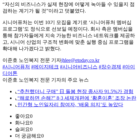
“자신의 비즈니스가 실제 현장에 어떻게 녹아들 수 있을지 점
검하는 계기가 될 것”이라고 덧붙였다.
시니어퓨처는 이번 10기 모집을 계기로 ‘시니어퓨처 멤버십
프로그램’도 정식으로 선보일 예정이다. 회사 측은 멤버십을
통해 참가자들에게 지속 가능한 비즈니스 네트워크를 제공하
고, 시니어 산업의 구조적 변화에 맞춘 실행 중심 프로그램을
확대해 나가겠다고 밝혔다.
이준호 노인복지 전문 기자
jhlee@etoday.co.kr
#시니어퓨처
#에이지테크
#시니어비즈니스
#장수경제
#아이
디어톤
이준호 노인복지 전문 기자의 주요 뉴스
⌞
“추천했더니 구매” 日 돌봄 현장 종사자 91.5%가 경험
⌞
“해로하면 손해?” 8·3 세제개편에 ‘황혼이혼’ 조장 논란
⌞
민간형 노인일자리 참여자, ‘배움 의지’도 높았다
좋아요
0
화나요
0
슬퍼요
0
더 궁금해요
0