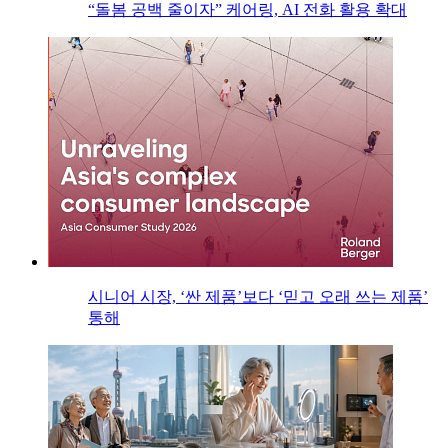
“돌봄 공백 줄이자” 케어링, AI 전화 활용 확대
시니어 시장, ‘싼 제품’보다 ‘믿고 오래 쓰는 제품’
통해