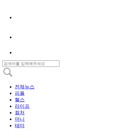
전체뉴스
피플
헬스
라이프
컬처
머니
테마