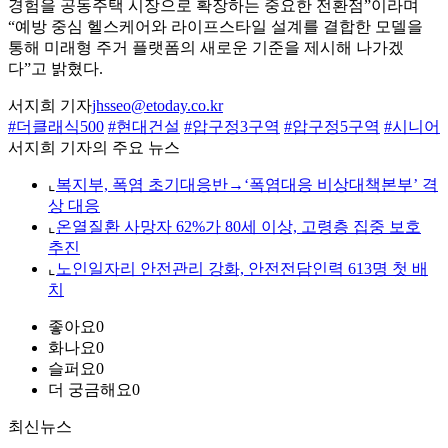
경험을 공동주택 시장으로 확장하는 중요한 전환점”이라며
“예방 중심 헬스케어와 라이프스타일 설계를 결합한 모델을
통해 미래형 주거 플랫폼의 새로운 기준을 제시해 나가겠
다”고 밝혔다.
서지희 기자
jhsseo@etoday.co.kr
#더클래식500
#현대건설
#압구정3구역
#압구정5구역
#시니어
서지희 기자의 주요 뉴스
⌞
복지부, 폭염 초기대응반→‘폭염대응 비상대책본부’ 격
상 대응
⌞
온열질환 사망자 62%가 80세 이상, 고령층 집중 보호
추진
⌞
노인일자리 안전관리 강화, 안전전담인력 613명 첫 배
치
좋아요
0
화나요
0
슬퍼요
0
더 궁금해요
0
최신뉴스