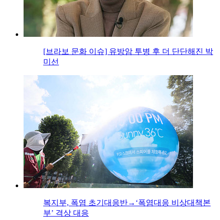
[브라보 문화 이슈] 유방암 투병 후 더 단단해진 박
미선
복지부, 폭염 초기대응반→‘폭염대응 비상대책본
부’ 격상 대응