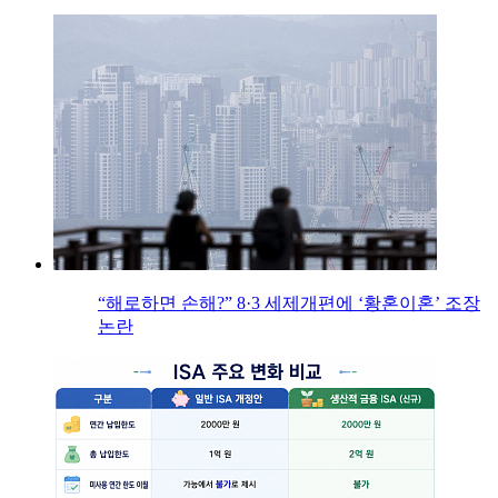
“해로하면 손해?” 8·3 세제개편에 ‘황혼이혼’ 조장
논란