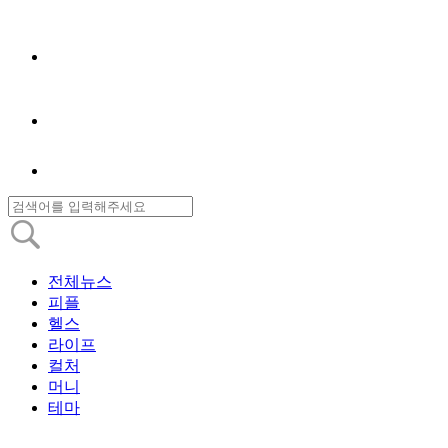
전체뉴스
피플
헬스
라이프
컬처
머니
테마