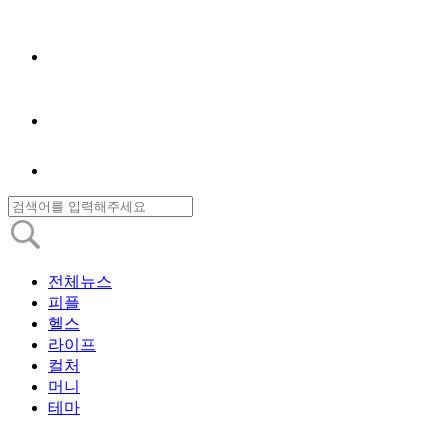
전체뉴스
피플
헬스
라이프
컬처
머니
테마