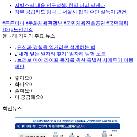
지방소멸 대응 인구정책, 한일 머리 맞댄다
정부 공급카드 임박… 서울시 협의·주민 설득이 관건
#튼튼머니
#문화체육관광부
#국민체육진흥공단
#국민체력
100
#노인건강
윤나래 기자의 주요 뉴스
⌞
관심과 경험을 일거리로 설계하는 법
⌞
‘내게 맞는 일자리 찾기’ 일자리 탐험 노트
⌞
브라보 마이 라이프 독자를 위한 특별한 사케투어 여행
제안
좋아요
0
화나요
0
슬퍼요
0
더 궁금해요
0
최신뉴스