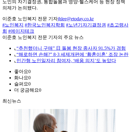
노인의 자기결정권, 통합돌봄과 영양·헬스케어 등 현장 정책
의제가 논의됐다.
이준호 노인복지 전문 기자
jhlee@etoday.co.kr
#노인복지
#한국노인복지학회
#노년기자기결정권
#초고령사
회
#에이지테크
이준호 노인복지 전문 기자의 주요 뉴스
⌞
“추천했더니 구매” 日 돌봄 현장 종사자 91.5%가 경험
⌞
“해로하면 손해?” 8·3 세제개편에 ‘황혼이혼’ 조장 논란
⌞
민간형 노인일자리 참여자, ‘배움 의지’도 높았다
좋아요
0
화나요
0
슬퍼요
0
더 궁금해요
0
최신뉴스