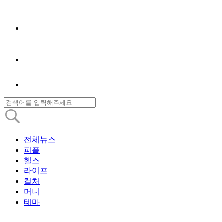
전체뉴스
피플
헬스
라이프
컬처
머니
테마