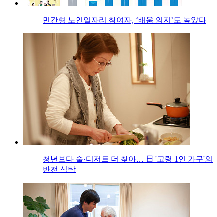
민간형 노인일자리 참여자, ‘배움 의지’도 높았다
청년보다 술·디저트 더 찾아… 日 '고령 1인 가구'의
반전 식탁