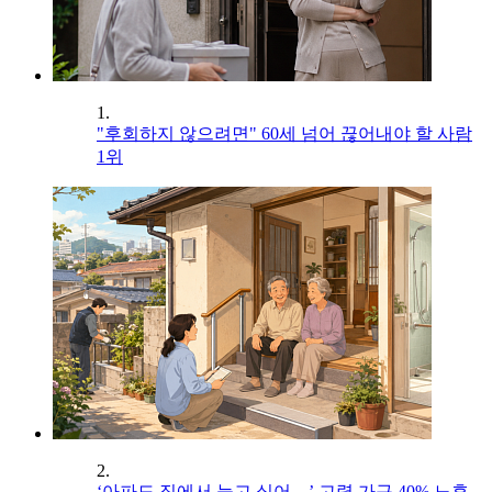
1.
"후회하지 않으려면" 60세 넘어 끊어내야 할 사람
1위
2.
‘아파도 집에서 늙고 싶어…’ 고령 가구 40% 노후