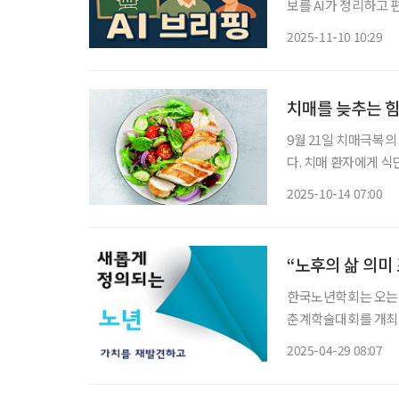
보를 AI가 정리하고 편집국 기자가 
퇴 미뤄진다 정년을 6
2025-11-10 10:29
명)이 은퇴를 미루게 
치매를 늦추는 힘
9월 21일 치매극복의
다. 치매 환자에게 식단은 단순히 ‘먹는 것’ 이상의 의미를 가진다. 치매 환자는 흔히 편식, 과
식, 불규칙한 식사를
2025-10-14 07:00
가속화하고, 근력 약
“노후의 삶 의미
한국노년학회는 오는 
춘계학술대회를 개최한다. 이번 학술대회는 주제는 ‘새롭게 정의되는 노년
고 시대를 연결하다’
2025-04-29 08:07
듦과 경제·사회·문화