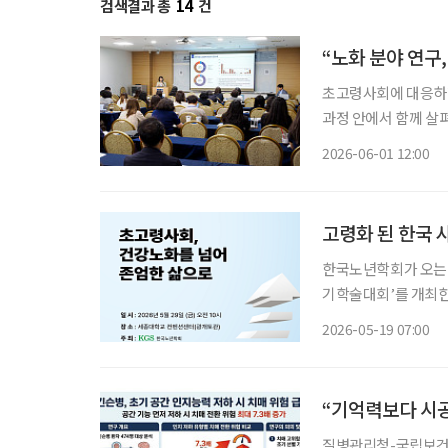
검색결과 총
14
건
“노화 분야 연구
초고령사회에 대응하려면
과정 안에서 함께 살
식사, 신체 기능, 인
2026-06-01 12:00
고령화 된 한국 사
한국노년학회가 오는 
기학술대회’를 개최한
주제로 열린다. 학회는 이번 행사를 통해 노년기 건강을 유지하는 차원을 넘어, 독립적 생활이
2026-05-19 07:00
어려워진 뒤에도 존엄
“기억력보다 시공
질병관리청-국립보건硏