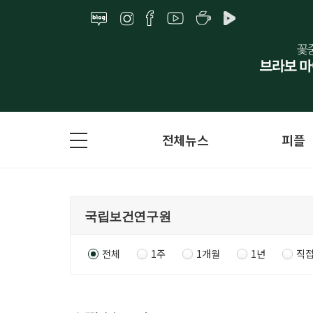
전체뉴스
피플
전체
1주
1개월
1년
직