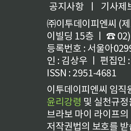
공지사항
ㅣ
기사제
㈜이투데이피엔씨 (제호
이빌딩 15층 ㅣ ☎ 02)
등록번호 : 서울아02992
인 : 김상우 ㅣ 편집인
ISSN : 2951-4681
이투데이피엔씨 임직원
윤리강령
및 실천규정을
브라보 마이 라이프의
저작권법의 보호를 받