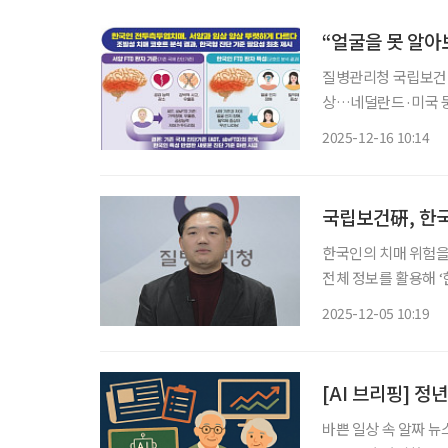
“얼굴을 못 알아
질병관리청 국립보건연
상…네덜란드·미국 둥 해외 기준만
가진 치매와 관련해 
2025-12-16 10:14
유형에서 한국인과 서
국립보건硏, 한국
한국인의 치매 위험을 조기에 예측
전체 정보를 활용해 ‘
모델은 6종 인공지능 
2025-12-05 10:19
[AI 브리핑] 정
바쁜 일상 속 알짜 뉴