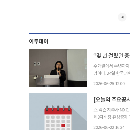
이투데이
“몇 년 걸렸던 
수개월에서 수년까지 
망이다. 24일 한국과학기자협회와 국립보건연구원은 서울 종로구 HJ 비즈니스센터에서 ‘중
증신생아를 위한 신속
2026-06-25 12:00
서울병원을 필두로 전
업’의
[오늘의 주요공시
△ 넥슨 지주사 NXC, 유럽 투
제3자배정 유상증자 결정 △ 태광산업 컨소시엄, 케이조선 인수 무산…매각 
카오게임즈, 공동대표 체제 출범 △ 한찬식 민정수석, HD
2026-06-22 16:34