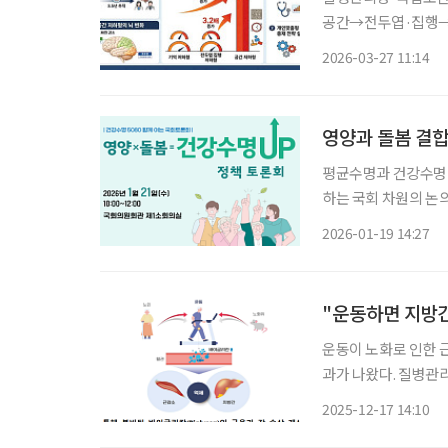
공간→전두엽·집행→언어기억 순으로 나타
킨슨병 위험이 7배 크다는 연구 결과가 나
2026-03-27 11:14
력이 먼저 저하된 환자
영양과 돌봄 결합
평균수명과 건강수명 
하는 국회 차원의 논의의 장이 열린다. 오는 21일 
‘영양×돌봄=건강수명
2026-01-19 14:27
(84.6세)과 건강수명
"운동하면 지방간
운동이 노화로 인한 
과가 나왔다. 질병관
(Biglycan)'이
2025-12-17 14:10
16일 밝혔다. 해당 