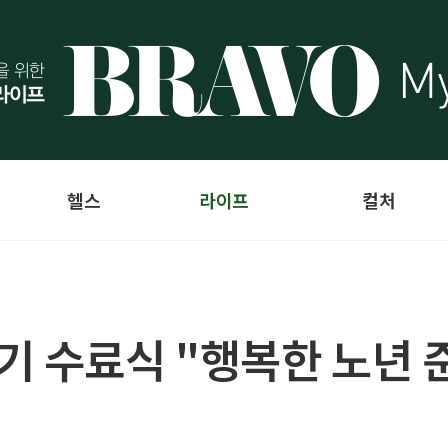
헬스
라이프
컬처
기 수료식 "행복한 노년 