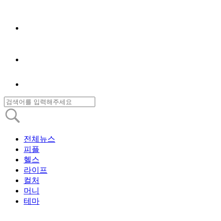
전체뉴스
피플
헬스
라이프
컬처
머니
테마