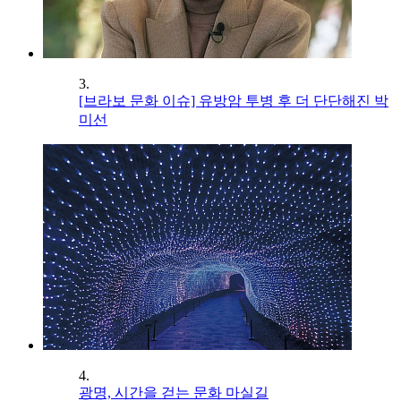
3.
[브라보 문화 이슈] 유방암 투병 후 더 단단해진 박
미선
4.
광명, 시간을 걷는 문화 마실길