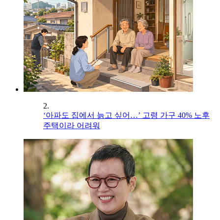
2.
‘아파도 집에서 늙고 싶어…’ 고령 가구 40% 노후
주택이라 어려워