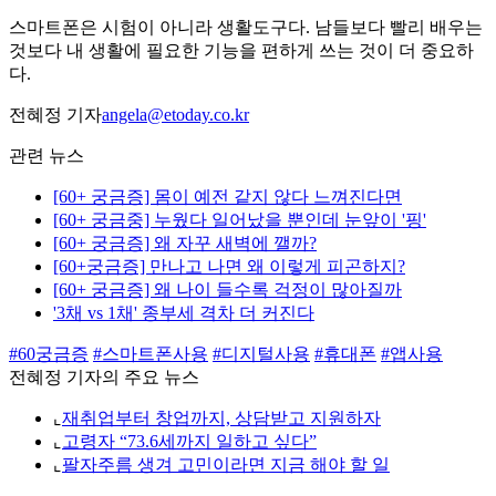
스마트폰은 시험이 아니라 생활도구다. 남들보다 빨리 배우는
것보다 내 생활에 필요한 기능을 편하게 쓰는 것이 더 중요하
다.
전혜정 기자
angela@etoday.co.kr
관련 뉴스
[60+ 궁금증] 몸이 예전 같지 않다 느껴진다면
[60+ 궁금중] 누웠다 일어났을 뿐인데 눈앞이 '핑'
[60+ 궁금증] 왜 자꾸 새벽에 깰까?
[60+궁금증] 만나고 나면 왜 이렇게 피곤하지?
[60+ 궁금증] 왜 나이 들수록 걱정이 많아질까
'3채 vs 1채' 종부세 격차 더 커진다
#60궁금증
#스마트폰사용
#디지털사용
#휴대폰
#앱사용
전혜정 기자의 주요 뉴스
⌞
재취업부터 창업까지, 상담받고 지원하자
⌞
고령자 “73.6세까지 일하고 싶다”
⌞
팔자주름 생겨 고민이라면 지금 해야 할 일