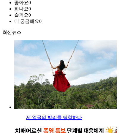
좋아요
0
화나요
0
슬퍼요
0
더 궁금해요
0
최신뉴스
세 얼굴의 발리를 탐험하다