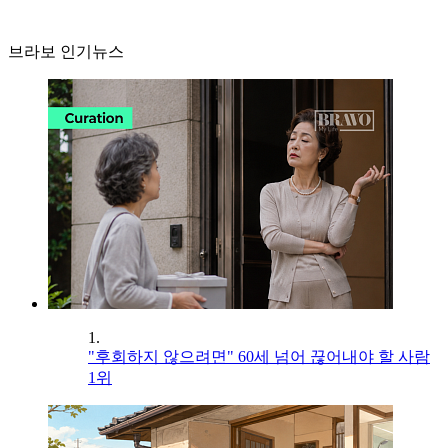
브라보 인기뉴스
1.
"후회하지 않으려면" 60세 넘어 끊어내야 할 사람
1위