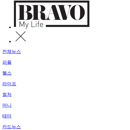
전체뉴스
피플
헬스
라이프
컬처
머니
테마
카드뉴스