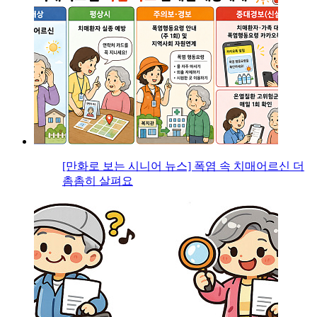
[만화로 보는 시니어 뉴스] 폭염 속 치매어르신 더
촘촘히 살펴요