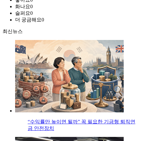
화나요
0
슬퍼요
0
더 궁금해요
0
최신뉴스
“수익률만 높이면 될까” 꼭 필요한 기금형 퇴직연
금 안전장치