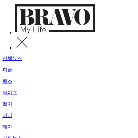
전체뉴스
피플
헬스
라이프
컬처
머니
테마