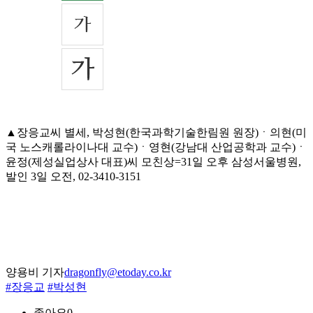
▲장응교씨 별세, 박성현(한국과학기술한림원 원장)ㆍ의현(미
국 노스캐롤라이나대 교수)ㆍ영현(강남대 산업공학과 교수)ㆍ
윤정(제성실업상사 대표)씨 모친상=31일 오후 삼성서울병원,
발인 3일 오전, 02-3410-3151
양용비 기자
dragonfly@etoday.co.kr
#장응교
#박성현
좋아요
0