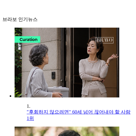
브라보 인기뉴스
1.
"후회하지 않으려면" 60세 넘어 끊어내야 할 사람
1위