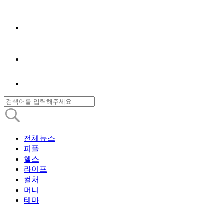
전체뉴스
피플
헬스
라이프
컬처
머니
테마