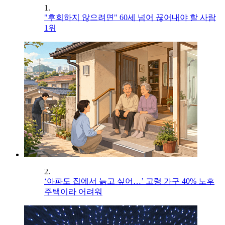
1.
"후회하지 않으려면" 60세 넘어 끊어내야 할 사람
1위
2.
‘아파도 집에서 늙고 싶어…’ 고령 가구 40% 노후
주택이라 어려워