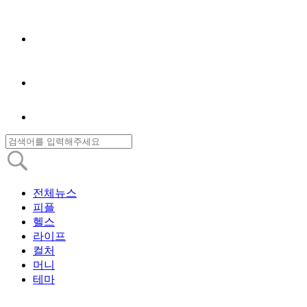
전체뉴스
피플
헬스
라이프
컬처
머니
테마