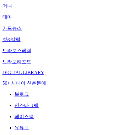
머니
테마
카드뉴스
컷&칼럼
브라보스페셜
브라보리포트
DIGITAL LIBRARY
50+ 시니어 신춘문예
블로그
인스타그램
페이스북
유튜브