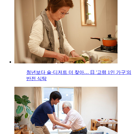
청년보다 술·디저트 더 찾아… 日 '고령 1인 가구'의
반전 식탁