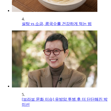
4.
설탕 vs 소금, 콩국수를 건강하게 먹는 법
5.
[브라보 문화 이슈] 유방암 투병 후 더 단단해진 박
미선