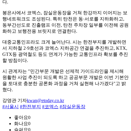
다.
봉은사에서 코엑스, 잠실운동장을 거쳐 한강까지 이어지는 보
행네트워크도 조성된다. 특히 탄천은 동·서로를 지하화하고,
동부간선도로 진출램프 이전, 탄천 주차장 일부를 이전해 공원
화하고 보행전용 브릿지로 연결한다.
대중교통인프라도 크게 늘어난다. 시는 한전부지를 개발하면
서 지하철 2·9호선과 코엑스 지하공간 연결을 추진하고, KTX,
GTX등 광역철도 등도 연계가 가능한 교통인프라 확보를 추진
할 방침이다.
시 관계자는 "민간부문 개발은 선제적 가이드라인을 제시해
원활한 사업 추진이 되도록 하고 공공부문 개발은 이번 기본안
을 토대로 충분한 공론화 과정을 거쳐 실현해 나가겠다"고 밝
혔다.
강영관 기자
kwan@etoday.co.kr
#서울시
#한전부지
#코엑스
#잠실운동장
좋아요
0
화나요
0
슬퍼요
0