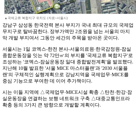
▲국제교류 복합지구 위치도 (자료=서울시)
강남구 삼성동 한국전력 본사 부지가 국내 최대 규모의 국제업
무지구로 탈바꿈한다. 장부가액만 2조원을 넘는 서울의 마지
막 개발 부지여서 그동안 세간의 주목을 받아온 곳이다.
서울시는 1일 코엑스-한전 본사-서울의료원·한국감정원-잠실
종합운동장을 잇는 약 72만㎥의 부지를 '국제교류 복합지구'로
조성하는 '코엑스-잠실운동장 일대 종합발전계획'을 발표했다.
지난해 10월 발표한 '서울 MICE 마스터플랜'과 '2030 서울플
랜'의 구체적인 실행계획으로 강남지역을 국제업무·MICE를
중심 기능으로 부여한 데 이어 추가책이다.
시는 이들 지역에 △국제업무·MICE시설 확충 △탄천·한강·잠
실운동장을 연결하는 보행 네트워크 구축 △대중교통인프라
확충 등의 3가지 큰 방향으로 개발할 계획이다.