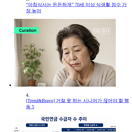
“아침식사는 든든하게” 70세 이상 식생활 점수 가
장 높아
4.
[Trend&Bravo] 거절 못 하는 시니어가 끊어야 할 행
동 5