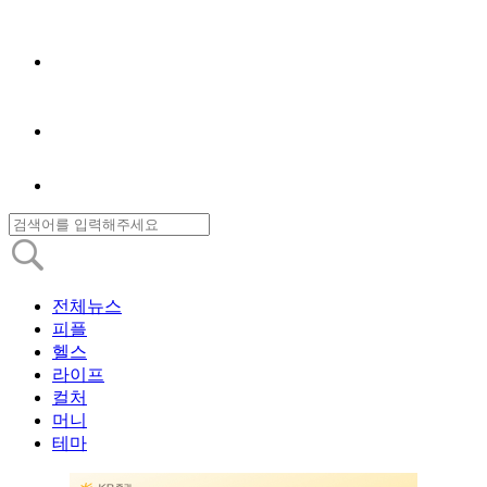
전체뉴스
피플
헬스
라이프
컬처
머니
테마