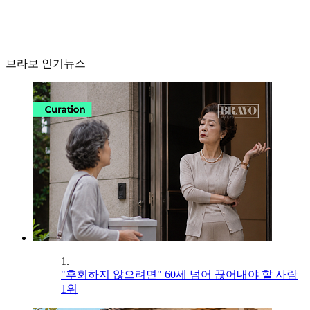
브라보 인기뉴스
1.
"후회하지 않으려면" 60세 넘어 끊어내야 할 사람
1위