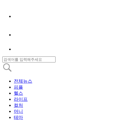
전체뉴스
피플
헬스
라이프
컬처
머니
테마