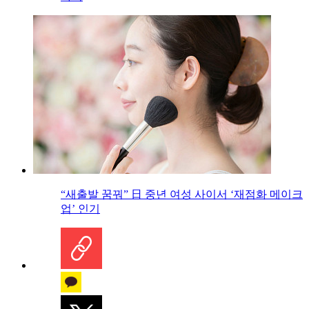
“새출발 꿈꿔” 日 중년 여성 사이서 ‘재점화 메이크
업’ 인기