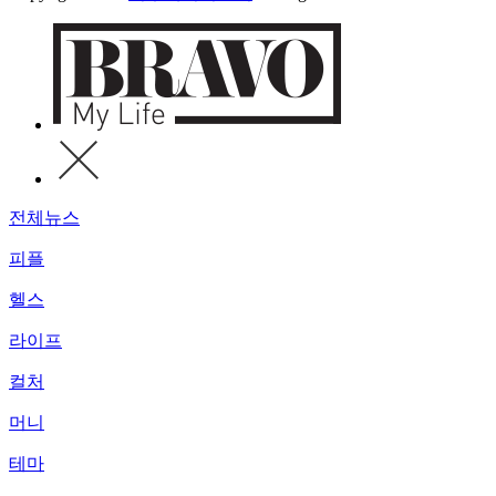
전체뉴스
피플
헬스
라이프
컬처
머니
테마