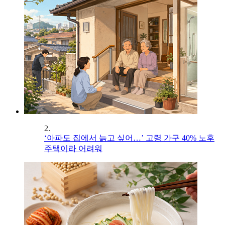
2.
‘아파도 집에서 늙고 싶어…’ 고령 가구 40% 노후
주택이라 어려워